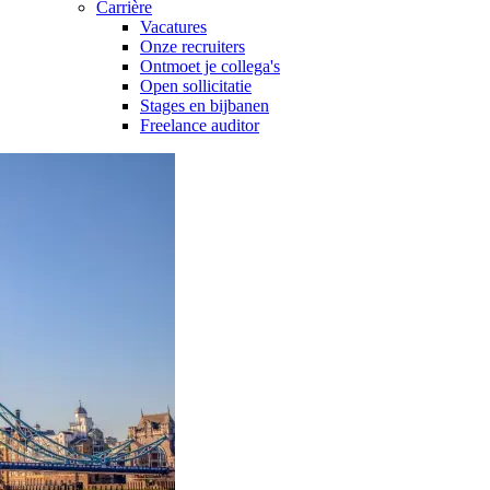
Carrière
Vacatures
Onze recruiters
Ontmoet je collega's
Open sollicitatie
Stages en bijbanen
Freelance auditor