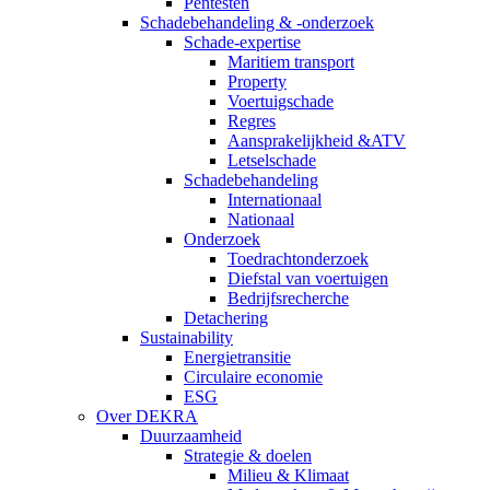
Pentesten
Schadebehandeling & -onderzoek
Schade-expertise
Maritiem transport
Property
Voertuigschade
Regres
Aansprakelijkheid &ATV
Letselschade
Schadebehandeling
Internationaal
Nationaal
Onderzoek
Toedrachtonderzoek
Diefstal van voertuigen
Bedrijfsrecherche
Detachering
Sustainability
Energietransitie
Circulaire economie
ESG
Over DEKRA
Duurzaamheid
Strategie & doelen
Milieu & Klimaat