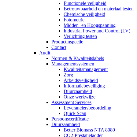
Functionele veiligheid
Betrouwbaarheid en materiaal testen
Chemische veiligheid
Fotometrie
Midden- en Hoogspanning
Industrial Power and Control (LV)
Verlichting testen
Productinspectie
Contact
Audit
Normen & Kwaliteitslabels
Managementsystemen
Kwaliteitsmanagement
Zorg
Arbeidsveiligheid
Informatiebeveiliging
Duurzaamheid
Onze werkwijze
Assessment Services
Leveranciersbeoordeling
Quick Scan
Persoonscertificatie
Duurzaamheid
Better Biomass NTA 8080
CO2-Prestatieladder