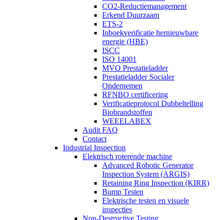
CO2-Reductiemanagement
Erkend Duurzaam
ETS-2
Inboekverificatie hernieuwbare
energie (HBE)
ISCC
ISO 14001
MVO Prestatieladder
Prestatieladder Socialer
Ondernemen
RFNBO certificering
Verificatieprotocol Dubbeltelling
Biobrandstoffen
WEEELABEX
Audit FAQ
Contact
Industrial Inspection
Elektrisch roterende machine
Advanced Robotic Generator
Inspection System (ARGIS)
Retaining Ring Inspection (KIRR)
Bump Testen
Elektrische testen en visuele
inspecties
Non-Destructive Testing