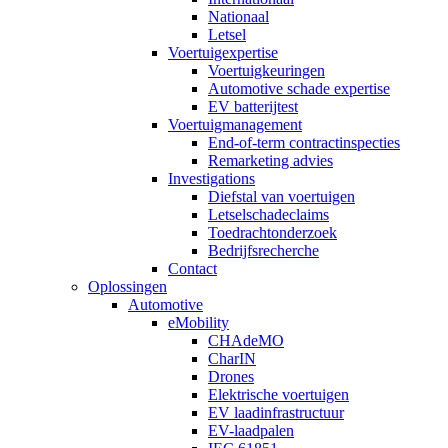
Nationaal
Letsel
Voertuigexpertise
Voertuigkeuringen
Automotive schade expertise
EV batterijtest
Voertuigmanagement
End-of-term contractinspecties
Remarketing advies
Investigations
Diefstal van voertuigen
Letselschadeclaims
Toedrachtonderzoek
Bedrijfsrecherche
Contact
Oplossingen
Automotive
eMobility
CHAdeMO
CharIN
Drones
Elektrische voertuigen
EV laadinfrastructuur
EV-laadpalen