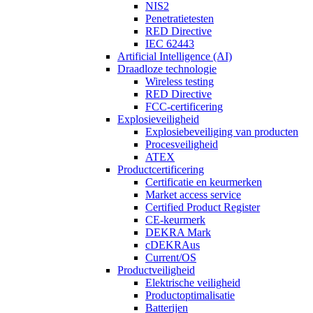
NIS2
Penetratietesten
RED Directive
IEC 62443
Artificial Intelligence (AI)
Draadloze technologie
Wireless testing
RED Directive
FCC-certificering
Explosieveiligheid
Explosiebeveiliging van producten
Procesveiligheid
ATEX
Productcertificering
Certificatie en keurmerken
Market access service
Certified Product Register
CE-keurmerk
DEKRA Mark
cDEKRAus
Current/OS
Productveiligheid
Elektrische veiligheid
Productoptimalisatie
Batterijen