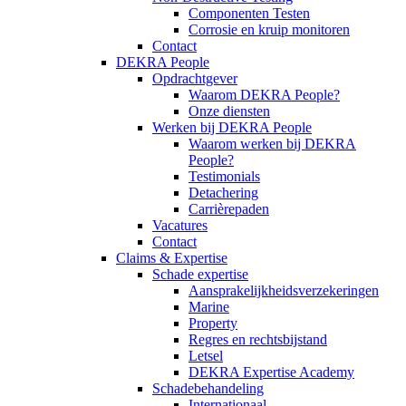
Componenten Testen
Corrosie en kruip monitoren
Contact
DEKRA People
Opdrachtgever
Waarom DEKRA People?
Onze diensten
Werken bij DEKRA People
Waarom werken bij DEKRA
People?
Testimonials
Detachering
Carrièrepaden
Vacatures
Contact
Claims & Expertise
Schade expertise
Aansprakelijkheidsverzekeringen
Marine
Property
Regres en rechtsbijstand
Letsel
DEKRA Expertise Academy
Schadebehandeling
Internationaal