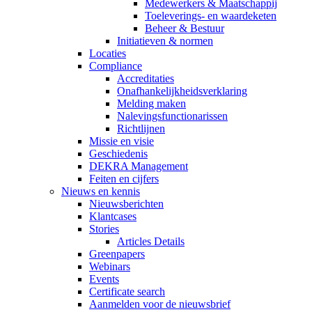
Medewerkers & Maatschappij
Toeleverings- en waardeketen
Beheer & Bestuur
Initiatieven & normen
Locaties
Compliance
Accreditaties
Onafhankelijkheidsverklaring
Melding maken
Nalevingsfunctionarissen
Richtlijnen
Missie en visie
Geschiedenis
DEKRA Management
Feiten en cijfers
Nieuws en kennis
Nieuwsberichten
Klantcases
Stories
Articles Details
Greenpapers
Webinars
Events
Certificate search
Aanmelden voor de nieuwsbrief