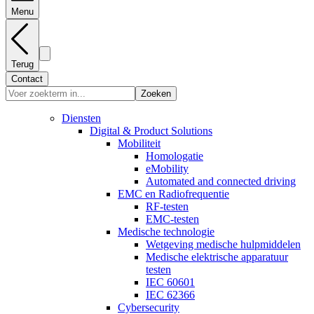
Menu
Terug
Contact
Zoeken
Diensten
Digital & Product Solutions
Mobiliteit
Homologatie
eMobility
Automated and connected driving
EMC en Radiofrequentie
RF-testen
EMC-testen
Medische technologie
Wetgeving medische hulpmiddelen
Medische elektrische apparatuur
testen
IEC 60601
IEC 62366
Cybersecurity