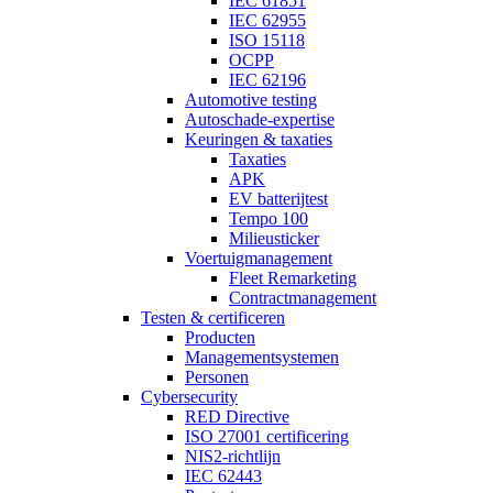
IEC 61851
IEC 62955
ISO 15118
OCPP
IEC 62196
Automotive testing
Autoschade-expertise
Keuringen & taxaties
Taxaties
APK
EV batterijtest
Tempo 100
Milieusticker
Voertuigmanagement
Fleet Remarketing
Contractmanagement
Testen & certificeren
Producten
Managementsystemen
Personen
Cybersecurity
RED Directive
ISO 27001 certificering
NIS2-richtlijn
IEC 62443