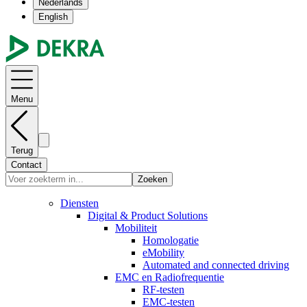
Nederlands
English
Menu
Terug
Contact
Zoeken
Diensten
Digital & Product Solutions
Mobiliteit
Homologatie
eMobility
Automated and connected driving
EMC en Radiofrequentie
RF-testen
EMC-testen