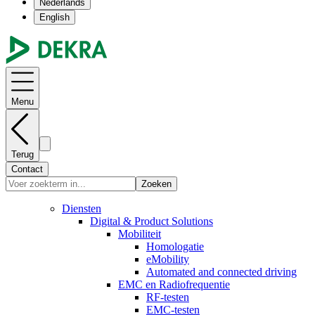
Nederlands
English
Menu
Terug
Contact
Zoeken
Diensten
Digital & Product Solutions
Mobiliteit
Homologatie
eMobility
Automated and connected driving
EMC en Radiofrequentie
RF-testen
EMC-testen