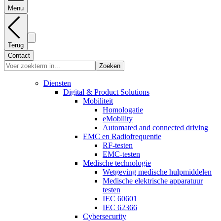
Menu
Terug
Contact
Zoeken
Diensten
Digital & Product Solutions
Mobiliteit
Homologatie
eMobility
Automated and connected driving
EMC en Radiofrequentie
RF-testen
EMC-testen
Medische technologie
Wetgeving medische hulpmiddelen
Medische elektrische apparatuur
testen
IEC 60601
IEC 62366
Cybersecurity