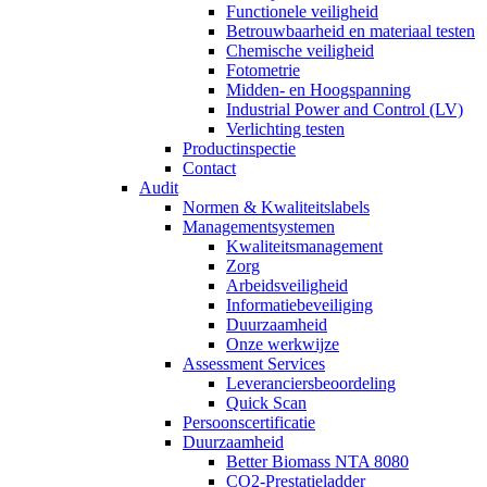
Functionele veiligheid
Betrouwbaarheid en materiaal testen
Chemische veiligheid
Fotometrie
Midden- en Hoogspanning
Industrial Power and Control (LV)
Verlichting testen
Productinspectie
Contact
Audit
Normen & Kwaliteitslabels
Managementsystemen
Kwaliteitsmanagement
Zorg
Arbeidsveiligheid
Informatiebeveiliging
Duurzaamheid
Onze werkwijze
Assessment Services
Leveranciersbeoordeling
Quick Scan
Persoonscertificatie
Duurzaamheid
Better Biomass NTA 8080
CO2-Prestatieladder