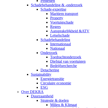
Pentesten
Schadebehandeling & -onderzoek
Schade-expertise
Maritiem transport
Property
Voertuigschade
Regres
Aansprakelijkheid &ATV
Letselschade
Schadebehandeling
Internationaal
Nationaal
Onderzoek
Toedrachtonderzoek
Diefstal van voertuigen
Bedrijfsrecherche
Detachering
Sustainability
Energietransitie
Circulaire economie
ESG
Over DEKRA
Duurzaamheid
Strategie & doelen
Milieu & Klimaat