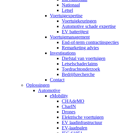
Nationaal
Letsel
Voertuigexpertise
Voertuigkeuringen
Automotive schade expertise
EV batterijtest
Voertuigmanagement
End-of-term contractinspecties
Remarketing advies
Investigations
Diefstal van voertuigen
Letselschadeclaims
Toedrachtonderzoek
Bedrijfsrecherche
Contact
Oplossingen
Automotive
eMobility
CHAdeMO
CharIN
Drones
Elektrische voertuigen
EV laadinfrastructuur
EV-laadpalen