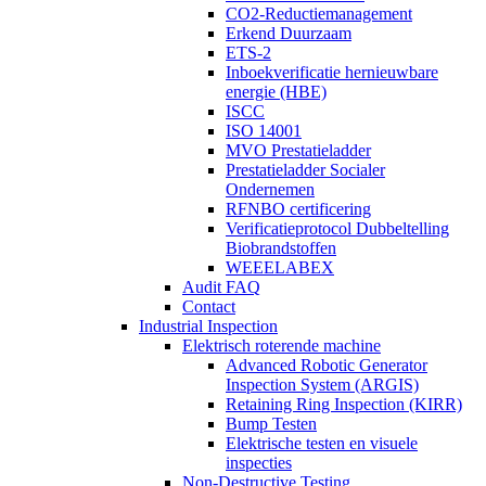
CO2-Reductiemanagement
Erkend Duurzaam
ETS-2
Inboekverificatie hernieuwbare
energie (HBE)
ISCC
ISO 14001
MVO Prestatieladder
Prestatieladder Socialer
Ondernemen
RFNBO certificering
Verificatieprotocol Dubbeltelling
Biobrandstoffen
WEEELABEX
Audit FAQ
Contact
Industrial Inspection
Elektrisch roterende machine
Advanced Robotic Generator
Inspection System (ARGIS)
Retaining Ring Inspection (KIRR)
Bump Testen
Elektrische testen en visuele
inspecties
Non-Destructive Testing