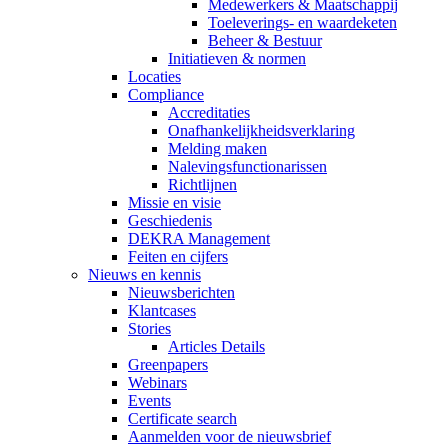
Medewerkers & Maatschappij
Toeleverings- en waardeketen
Beheer & Bestuur
Initiatieven & normen
Locaties
Compliance
Accreditaties
Onafhankelijkheidsverklaring
Melding maken
Nalevingsfunctionarissen
Richtlijnen
Missie en visie
Geschiedenis
DEKRA Management
Feiten en cijfers
Nieuws en kennis
Nieuwsberichten
Klantcases
Stories
Articles Details
Greenpapers
Webinars
Events
Certificate search
Aanmelden voor de nieuwsbrief