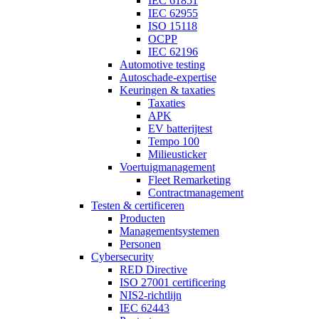
IEC 61851
IEC 62955
ISO 15118
OCPP
IEC 62196
Automotive testing
Autoschade-expertise
Keuringen & taxaties
Taxaties
APK
EV batterijtest
Tempo 100
Milieusticker
Voertuigmanagement
Fleet Remarketing
Contractmanagement
Testen & certificeren
Producten
Managementsystemen
Personen
Cybersecurity
RED Directive
ISO 27001 certificering
NIS2-richtlijn
IEC 62443