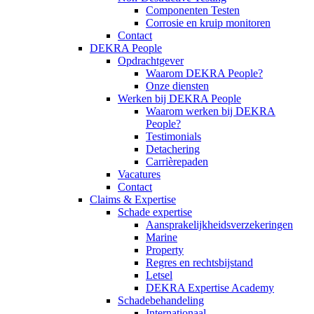
Componenten Testen
Corrosie en kruip monitoren
Contact
DEKRA People
Opdrachtgever
Waarom DEKRA People?
Onze diensten
Werken bij DEKRA People
Waarom werken bij DEKRA
People?
Testimonials
Detachering
Carrièrepaden
Vacatures
Contact
Claims & Expertise
Schade expertise
Aansprakelijkheidsverzekeringen
Marine
Property
Regres en rechtsbijstand
Letsel
DEKRA Expertise Academy
Schadebehandeling
Internationaal