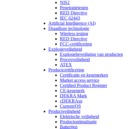
NIS2
Penetratietesten
RED Directive
IEC 62443
Artificial Intelligence (AI)
Draadloze technologie
Wireless testing
RED Directive
FCC-certificering
Explosieveiligheid
Explosiebeveiliging van producten
Procesveiligheid
ATEX
Productcertificering
Certificatie en keurmerken
Market access service
Certified Product Register
CE-keurmerk
DEKRA Mark
cDEKRAus
Current/OS
Productveiligheid
Elektrische veiligheid
Productoptimalisatie
Batterijen