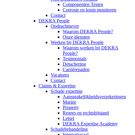
Componenten Testen
Corrosie en kruip monitoren
Contact
DEKRA People
Opdrachtgever
Waarom DEKRA People?
Onze diensten
Werken bij DEKRA People
Waarom werken bij DEKRA
People?
Testimonials
Detachering
Carrièrepaden
Vacatures
Contact
Claims & Expertise
Schade expertise
Aansprakelijkheidsverzekeringen
Marine
Property
Regres en rechtsbijstand
Letsel
DEKRA Expertise Academy
Schadebehandeling
Internationaal