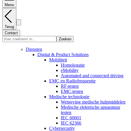
Menu
Terug
Contact
Zoeken
Diensten
Digital & Product Solutions
Mobiliteit
Homologatie
eMobility
Automated and connected driving
EMC en Radiofrequentie
RF-testen
EMC-testen
Medische technologie
Wetgeving medische hulpmiddelen
Medische elektrische apparatuur
testen
IEC 60601
IEC 62366
Cybersecurity