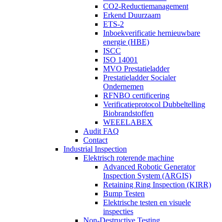
CO2-Reductiemanagement
Erkend Duurzaam
ETS-2
Inboekverificatie hernieuwbare
energie (HBE)
ISCC
ISO 14001
MVO Prestatieladder
Prestatieladder Socialer
Ondernemen
RFNBO certificering
Verificatieprotocol Dubbeltelling
Biobrandstoffen
WEEELABEX
Audit FAQ
Contact
Industrial Inspection
Elektrisch roterende machine
Advanced Robotic Generator
Inspection System (ARGIS)
Retaining Ring Inspection (KIRR)
Bump Testen
Elektrische testen en visuele
inspecties
Non-Destructive Testing