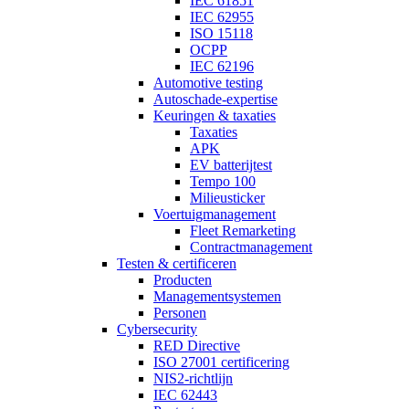
IEC 61851
IEC 62955
ISO 15118
OCPP
IEC 62196
Automotive testing
Autoschade-expertise
Keuringen & taxaties
Taxaties
APK
EV batterijtest
Tempo 100
Milieusticker
Voertuigmanagement
Fleet Remarketing
Contractmanagement
Testen & certificeren
Producten
Managementsystemen
Personen
Cybersecurity
RED Directive
ISO 27001 certificering
NIS2-richtlijn
IEC 62443