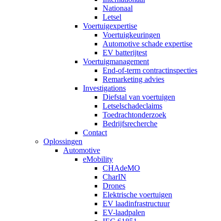
Nationaal
Letsel
Voertuigexpertise
Voertuigkeuringen
Automotive schade expertise
EV batterijtest
Voertuigmanagement
End-of-term contractinspecties
Remarketing advies
Investigations
Diefstal van voertuigen
Letselschadeclaims
Toedrachtonderzoek
Bedrijfsrecherche
Contact
Oplossingen
Automotive
eMobility
CHAdeMO
CharIN
Drones
Elektrische voertuigen
EV laadinfrastructuur
EV-laadpalen