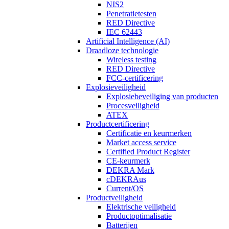
NIS2
Penetratietesten
RED Directive
IEC 62443
Artificial Intelligence (AI)
Draadloze technologie
Wireless testing
RED Directive
FCC-certificering
Explosieveiligheid
Explosiebeveiliging van producten
Procesveiligheid
ATEX
Productcertificering
Certificatie en keurmerken
Market access service
Certified Product Register
CE-keurmerk
DEKRA Mark
cDEKRAus
Current/OS
Productveiligheid
Elektrische veiligheid
Productoptimalisatie
Batterijen