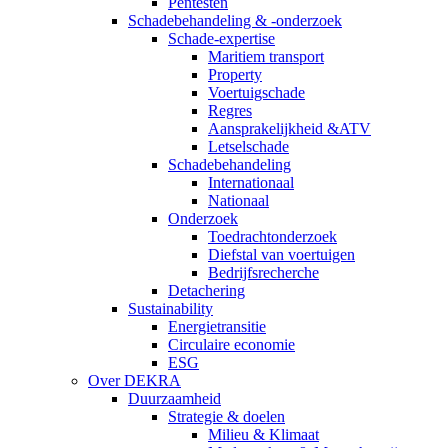
Pentesten
Schadebehandeling & -onderzoek
Schade-expertise
Maritiem transport
Property
Voertuigschade
Regres
Aansprakelijkheid &ATV
Letselschade
Schadebehandeling
Internationaal
Nationaal
Onderzoek
Toedrachtonderzoek
Diefstal van voertuigen
Bedrijfsrecherche
Detachering
Sustainability
Energietransitie
Circulaire economie
ESG
Over DEKRA
Duurzaamheid
Strategie & doelen
Milieu & Klimaat