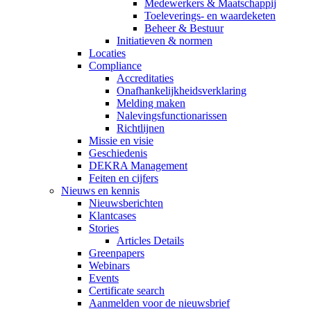
Medewerkers & Maatschappij
Toeleverings- en waardeketen
Beheer & Bestuur
Initiatieven & normen
Locaties
Compliance
Accreditaties
Onafhankelijkheidsverklaring
Melding maken
Nalevingsfunctionarissen
Richtlijnen
Missie en visie
Geschiedenis
DEKRA Management
Feiten en cijfers
Nieuws en kennis
Nieuwsberichten
Klantcases
Stories
Articles Details
Greenpapers
Webinars
Events
Certificate search
Aanmelden voor de nieuwsbrief