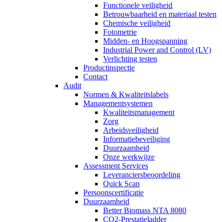
Functionele veiligheid
Betrouwbaarheid en materiaal testen
Chemische veiligheid
Fotometrie
Midden- en Hoogspanning
Industrial Power and Control (LV)
Verlichting testen
Productinspectie
Contact
Audit
Normen & Kwaliteitslabels
Managementsystemen
Kwaliteitsmanagement
Zorg
Arbeidsveiligheid
Informatiebeveiliging
Duurzaamheid
Onze werkwijze
Assessment Services
Leveranciersbeoordeling
Quick Scan
Persoonscertificatie
Duurzaamheid
Better Biomass NTA 8080
CO2-Prestatieladder