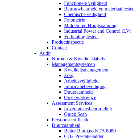
Functionele veiligheid
Betrouwbaarheid en materiaal testen
Chemische veiligheid
Fotometrie
Midden- en Hoogspanning
Industrial Power and Control (LV)
Verlichting testen
Productinspectie
Contact
Audit
Normen & Kwaliteitslabels
Managementsystemen
Kwaliteitsmanagement
Zorg
Arbeidsveiligheid
Informatiebeveiliging
Duurzaamheid
Onze werkwijze
Assessment Services
Leveranciersbeoordeling
Quick Scan
Persoonscertificatie
Duurzaamheid
Better Biomass NTA 8080
CO2-Prestatieladder