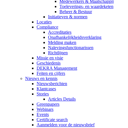
Medewerkers & Maatschappij
Toeleverings- en waardeketen
Beheer & Bestuur
Initiatieven & normen
Locaties
Compliance
Accreditaties
Onafhankelijkheidsverklaring
Melding maken
Nalevingsfunctionarissen
Richtlijnen
Missie en visie
Geschiedenis
DEKRA Management
Feiten en cijfers
Nieuws en kennis
Nieuwsberichten
Klantcases
Stories
Articles Details
Greenpapers
Webinars
Events
Certificate search
Aanmelden voor de nieuwsbrief