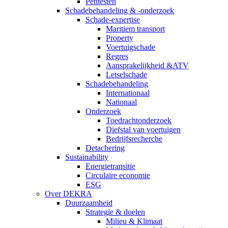
Pentesten
Schadebehandeling & -onderzoek
Schade-expertise
Maritiem transport
Property
Voertuigschade
Regres
Aansprakelijkheid &ATV
Letselschade
Schadebehandeling
Internationaal
Nationaal
Onderzoek
Toedrachtonderzoek
Diefstal van voertuigen
Bedrijfsrecherche
Detachering
Sustainability
Energietransitie
Circulaire economie
ESG
Over DEKRA
Duurzaamheid
Strategie & doelen
Milieu & Klimaat