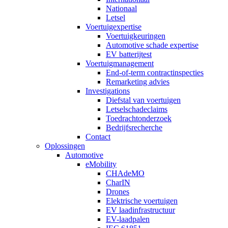
Nationaal
Letsel
Voertuigexpertise
Voertuigkeuringen
Automotive schade expertise
EV batterijtest
Voertuigmanagement
End-of-term contractinspecties
Remarketing advies
Investigations
Diefstal van voertuigen
Letselschadeclaims
Toedrachtonderzoek
Bedrijfsrecherche
Contact
Oplossingen
Automotive
eMobility
CHAdeMO
CharIN
Drones
Elektrische voertuigen
EV laadinfrastructuur
EV-laadpalen