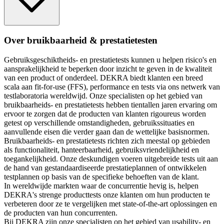
Over bruikbaarheid & prestatietesten
Gebruiksgeschiktheids- en prestatietests kunnen u helpen risico's en
aansprakelijkheid te beperken door inzicht te geven in de kwaliteit
van een product of onderdeel. DEKRA biedt klanten een breed
scala aan fit-for-use (FFS), performance en tests via ons netwerk van
testlaboratoria wereldwijd. Onze specialisten op het gebied van
bruikbaarheids- en prestatietests hebben tientallen jaren ervaring om
ervoor te zorgen dat de producten van klanten rigoureus worden
getest op verschillende omstandigheden, gebruikssituaties en
aanvullende eisen die verder gaan dan de wettelijke basisnormen.
Bruikbaarheids- en prestatietests richten zich meestal op gebieden
als functionaliteit, hanteerbaarheid, gebruiksvriendelijkheid en
toegankelijkheid. Onze deskundigen voeren uitgebreide tests uit aan
de hand van gestandaardiseerde prestatieplannen of ontwikkelen
testplannen op basis van de specifieke behoeften van de klant.
In wereldwijde markten waar de concurrentie hevig is, helpen
DEKRA's strenge producttests onze klanten om hun producten te
verbeteren door ze te vergelijken met state-of-the-art oplossingen en
de producten van hun concurrenten.
Bij DEKRA zijn onze specialisten op het gebied van usability- en