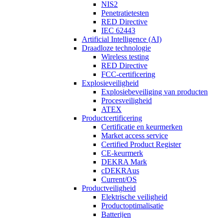
NIS2
Penetratietesten
RED Directive
IEC 62443
Artificial Intelligence (AI)
Draadloze technologie
Wireless testing
RED Directive
FCC-certificering
Explosieveiligheid
Explosiebeveiliging van producten
Procesveiligheid
ATEX
Productcertificering
Certificatie en keurmerken
Market access service
Certified Product Register
CE-keurmerk
DEKRA Mark
cDEKRAus
Current/OS
Productveiligheid
Elektrische veiligheid
Productoptimalisatie
Batterijen