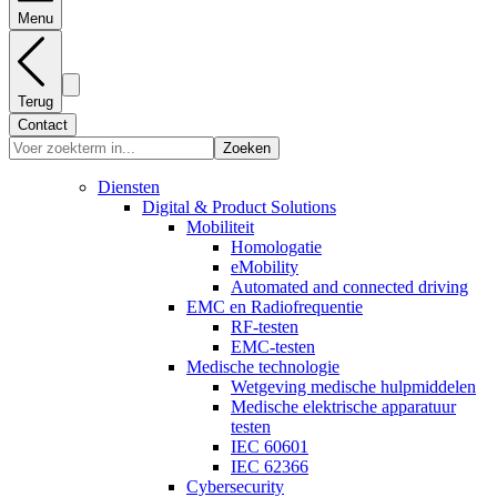
Menu
Terug
Contact
Zoeken
Diensten
Digital & Product Solutions
Mobiliteit
Homologatie
eMobility
Automated and connected driving
EMC en Radiofrequentie
RF-testen
EMC-testen
Medische technologie
Wetgeving medische hulpmiddelen
Medische elektrische apparatuur
testen
IEC 60601
IEC 62366
Cybersecurity