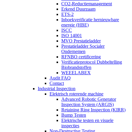
CO2-Reductiemanagement
Erkend Duurzaam
ETS-2
Inboekverificatie hernieuwbare
energie (HBE)
ISCC
ISO 14001
MVO Prestatieladder
Prestatieladder Socialer
Ondernemen
RFNBO certificering
Verificatieprotocol Dubbeltelling
Biobrandstoffen
WEEELABEX
Audit FAQ
Contact
Industrial Inspection
Elektrisch roterende machine
Advanced Robotic Generator
Inspection System (ARGIS)
Retaining Ring Inspection (KIRR)
Bump Testen
Elektrische testen en visuele
inspecties
Non-Destructive Testing