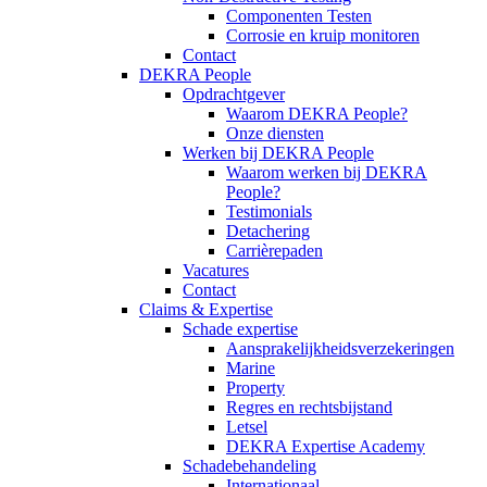
Componenten Testen
Corrosie en kruip monitoren
Contact
DEKRA People
Opdrachtgever
Waarom DEKRA People?
Onze diensten
Werken bij DEKRA People
Waarom werken bij DEKRA
People?
Testimonials
Detachering
Carrièrepaden
Vacatures
Contact
Claims & Expertise
Schade expertise
Aansprakelijkheidsverzekeringen
Marine
Property
Regres en rechtsbijstand
Letsel
DEKRA Expertise Academy
Schadebehandeling
Internationaal