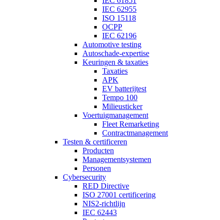
IEC 61851
IEC 62955
ISO 15118
OCPP
IEC 62196
Automotive testing
Autoschade-expertise
Keuringen & taxaties
Taxaties
APK
EV batterijtest
Tempo 100
Milieusticker
Voertuigmanagement
Fleet Remarketing
Contractmanagement
Testen & certificeren
Producten
Managementsystemen
Personen
Cybersecurity
RED Directive
ISO 27001 certificering
NIS2-richtlijn
IEC 62443