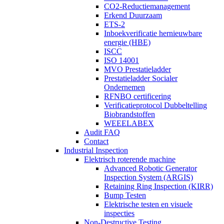
CO2-Reductiemanagement
Erkend Duurzaam
ETS-2
Inboekverificatie hernieuwbare
energie (HBE)
ISCC
ISO 14001
MVO Prestatieladder
Prestatieladder Socialer
Ondernemen
RFNBO certificering
Verificatieprotocol Dubbeltelling
Biobrandstoffen
WEEELABEX
Audit FAQ
Contact
Industrial Inspection
Elektrisch roterende machine
Advanced Robotic Generator
Inspection System (ARGIS)
Retaining Ring Inspection (KIRR)
Bump Testen
Elektrische testen en visuele
inspecties
Non-Destructive Testing