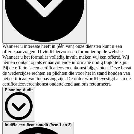
Wanneer u interesse heeft in (één van) onze diensten kunt u een
offerte aanvragen. U vindt hiervoor een formulier op de website.
Wanneer u het formulier volledig invult, maken wij een offerte. Wij
nemen contact op als er aanvullende informatie nodig blijkt te zijn.
Bij de offerte is een certificatieovereenkomst bijgesloten. Deze bevat
de wederzijdse rechten en plichten die voor het in stand houden van
het certificaat van toepassing zijn. De order wordt bevestigd als u de
certificatieovereenkomst ondertekend aan ons retourneert.
Planning Audit
Na ontvangst van de ondertekende documenten zal de
Initiële certificatie-audit (fase 1 en 2)
planningsafdeling van DEKRA binnen 10 werkdagen contact met u
opnemen voor het inplannen van de audit. Bij het plannen van de