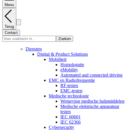
Menu
Terug
Contact
Zoeken
Diensten
Digital & Product Solutions
Mobiliteit
Homologatie
eMobility
Automated and connected driving
EMC en Radiofrequentie
RF-testen
EMC-testen
Medische technologie
Wetgeving medische hulpmiddelen
Medische elektrische apparatuur
testen
IEC 60601
IEC 62366
Cybersecurity