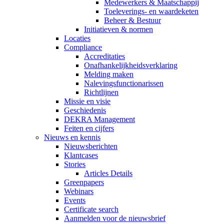
Medewerkers & Maatschappij
Toeleverings- en waardeketen
Beheer & Bestuur
Initiatieven & normen
Locaties
Compliance
Accreditaties
Onafhankelijkheidsverklaring
Melding maken
Nalevingsfunctionarissen
Richtlijnen
Missie en visie
Geschiedenis
DEKRA Management
Feiten en cijfers
Nieuws en kennis
Nieuwsberichten
Klantcases
Stories
Articles Details
Greenpapers
Webinars
Events
Certificate search
Aanmelden voor de nieuwsbrief