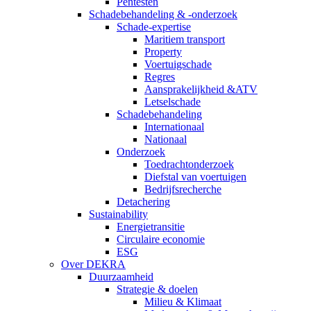
Pentesten
Schadebehandeling & -onderzoek
Schade-expertise
Maritiem transport
Property
Voertuigschade
Regres
Aansprakelijkheid &ATV
Letselschade
Schadebehandeling
Internationaal
Nationaal
Onderzoek
Toedrachtonderzoek
Diefstal van voertuigen
Bedrijfsrecherche
Detachering
Sustainability
Energietransitie
Circulaire economie
ESG
Over DEKRA
Duurzaamheid
Strategie & doelen
Milieu & Klimaat