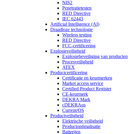
NIS2
Penetratietesten
RED Directive
IEC 62443
Artificial Intelligence (AI)
Draadloze technologie
Wireless testing
RED Directive
FCC-certificering
Explosieveiligheid
Explosiebeveiliging van producten
Procesveiligheid
ATEX
Productcertificering
Certificatie en keurmerken
Market access service
Certified Product Register
CE-keurmerk
DEKRA Mark
cDEKRAus
Current/OS
Productveiligheid
Elektrische veiligheid
Productoptimalisatie
Batterijen