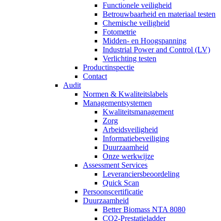
Functionele veiligheid
Betrouwbaarheid en materiaal testen
Chemische veiligheid
Fotometrie
Midden- en Hoogspanning
Industrial Power and Control (LV)
Verlichting testen
Productinspectie
Contact
Audit
Normen & Kwaliteitslabels
Managementsystemen
Kwaliteitsmanagement
Zorg
Arbeidsveiligheid
Informatiebeveiliging
Duurzaamheid
Onze werkwijze
Assessment Services
Leveranciersbeoordeling
Quick Scan
Persoonscertificatie
Duurzaamheid
Better Biomass NTA 8080
CO2-Prestatieladder