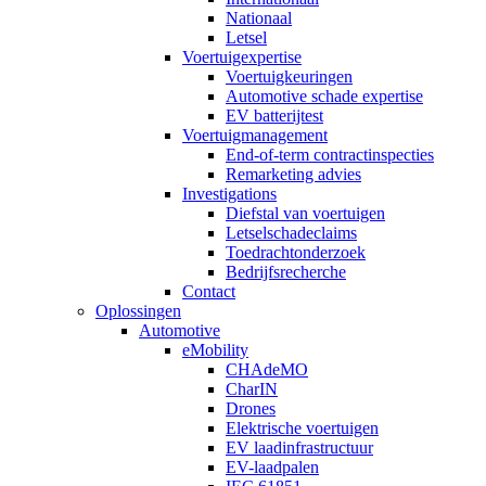
Nationaal
Letsel
Voertuigexpertise
Voertuigkeuringen
Automotive schade expertise
EV batterijtest
Voertuigmanagement
End-of-term contractinspecties
Remarketing advies
Investigations
Diefstal van voertuigen
Letselschadeclaims
Toedrachtonderzoek
Bedrijfsrecherche
Contact
Oplossingen
Automotive
eMobility
CHAdeMO
CharIN
Drones
Elektrische voertuigen
EV laadinfrastructuur
EV-laadpalen