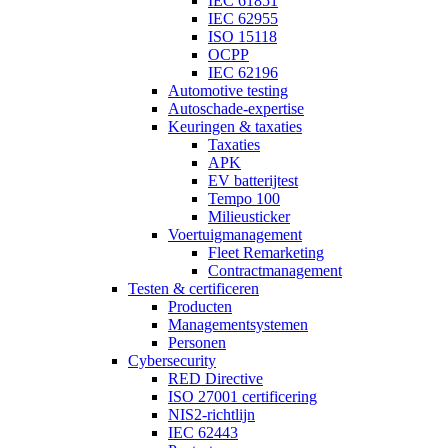
IEC 61851
IEC 62955
ISO 15118
OCPP
IEC 62196
Automotive testing
Autoschade-expertise
Keuringen & taxaties
Taxaties
APK
EV batterijtest
Tempo 100
Milieusticker
Voertuigmanagement
Fleet Remarketing
Contractmanagement
Testen & certificeren
Producten
Managementsystemen
Personen
Cybersecurity
RED Directive
ISO 27001 certificering
NIS2-richtlijn
IEC 62443