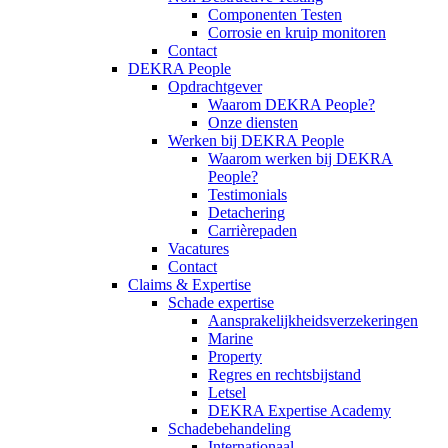
Componenten Testen
Corrosie en kruip monitoren
Contact
DEKRA People
Opdrachtgever
Waarom DEKRA People?
Onze diensten
Werken bij DEKRA People
Waarom werken bij DEKRA
People?
Testimonials
Detachering
Carrièrepaden
Vacatures
Contact
Claims & Expertise
Schade expertise
Aansprakelijkheidsverzekeringen
Marine
Property
Regres en rechtsbijstand
Letsel
DEKRA Expertise Academy
Schadebehandeling
Internationaal