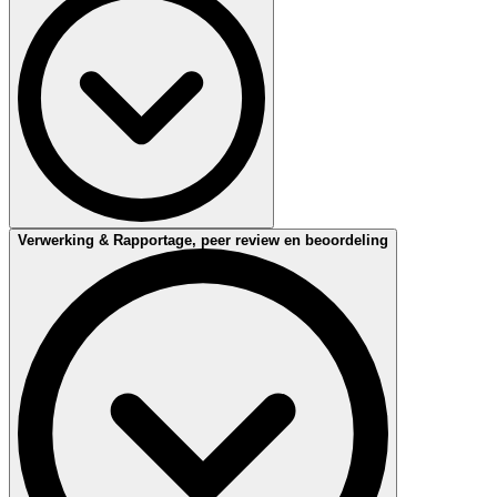
audit wordt rekening gehouden met de kwalificaties van de auditor,
de locatie van de audit, de beschikbaarheid van u als klant & de
auditor en eventuele te bezoeken projectlocaties. Dit alles conform
de accreditatierichtlijnen.
Fase 1
Verwerking & Rapportage, peer review en beoordeling
Tijdens deze fase valideren en verzamelen we de informatie die u
hebt verstrekt en stellen we de auditagenda op. Er wordt beoordeeld
of u klaar bent voor auditfase 2 door een aantal aspecten te
beoordelen: de managementsysteem-documentatie, het interne
auditproces en de eigen directiebeoordeling (management review).
De auditor stelt hierover een rapportage op en bespreekt de
resultaten met u.
Fase 2
Tijdens deze fase toetst DEKRA de implementatie en effectiviteit
van het systeem in de praktijk. Dit wordt gedaan aan de hand van
gesprekken met werknemers door alle lagen van uw organisatie. Op
deze manier kan worden vastgesteld of uw organisatie
daadwerkelijk implementeert wat zij heeft gedocumenteerd (getoetst