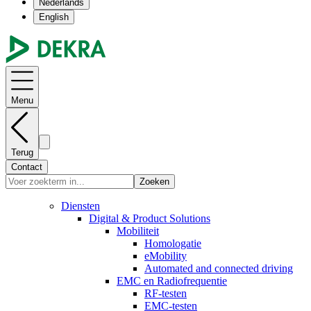
Nederlands
English
Menu
Terug
Contact
Zoeken
Diensten
Digital & Product Solutions
Mobiliteit
Homologatie
eMobility
Automated and connected driving
EMC en Radiofrequentie
RF-testen
EMC-testen