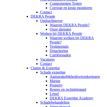
Componenten Testen
Corrosie en kruip monitoren
Contact
DEKRA People
Opdrachtgever
Waarom DEKRA People?
Onze diensten
Werken bij DEKRA People
Waarom werken bij DEKRA
People?
Testimonials
Detachering
Carrièrepaden
Vacatures
Contact
Claims & Expertise
Schade expertise
Aansprakelijkheidsverzekeringen
Marine
Property
Regres en rechtsbijstand
Letsel
DEKRA Expertise Academy
Schadebehandeling
Internationaal