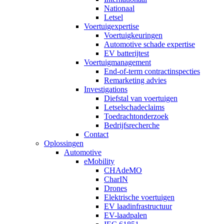
Nationaal
Letsel
Voertuigexpertise
Voertuigkeuringen
Automotive schade expertise
EV batterijtest
Voertuigmanagement
End-of-term contractinspecties
Remarketing advies
Investigations
Diefstal van voertuigen
Letselschadeclaims
Toedrachtonderzoek
Bedrijfsrecherche
Contact
Oplossingen
Automotive
eMobility
CHAdeMO
CharIN
Drones
Elektrische voertuigen
EV laadinfrastructuur
EV-laadpalen