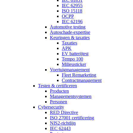
IEC 61851
IEC 62955
ISO 15118
OCPP
IEC 62196
Automotive testing
Autoschade-expertise
Keuringen & taxaties
Taxaties
APK
EV batterijtest
Tempo 100
Milieusticker
Voertuigmanagement
Fleet Remarketing
Contractmanagement
Testen & certificeren
Producten
Managementsystemen
Personen
Cybersecurity
RED Directive
ISO 27001 certificering
NIS2-richtlijn
IEC 62443