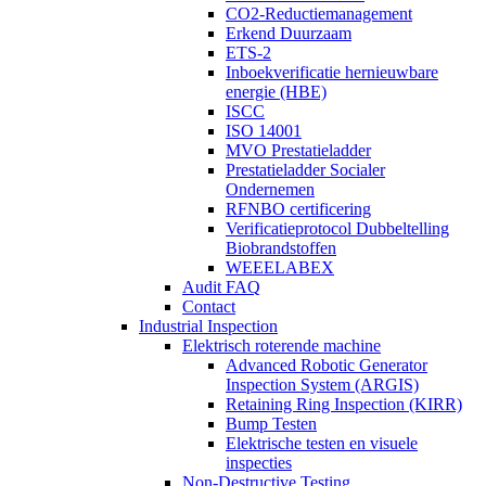
CO2-Reductiemanagement
Erkend Duurzaam
ETS-2
Inboekverificatie hernieuwbare
energie (HBE)
ISCC
ISO 14001
MVO Prestatieladder
Prestatieladder Socialer
Ondernemen
RFNBO certificering
Verificatieprotocol Dubbeltelling
Biobrandstoffen
WEEELABEX
Audit FAQ
Contact
Industrial Inspection
Elektrisch roterende machine
Advanced Robotic Generator
Inspection System (ARGIS)
Retaining Ring Inspection (KIRR)
Bump Testen
Elektrische testen en visuele
inspecties
Non-Destructive Testing