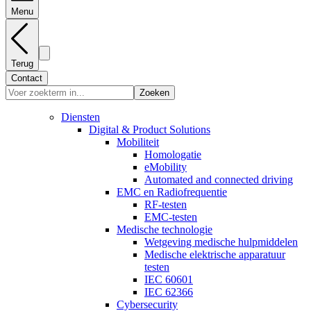
Menu
Terug
Contact
Zoeken
Diensten
Digital & Product Solutions
Mobiliteit
Homologatie
eMobility
Automated and connected driving
EMC en Radiofrequentie
RF-testen
EMC-testen
Medische technologie
Wetgeving medische hulpmiddelen
Medische elektrische apparatuur
testen
IEC 60601
IEC 62366
Cybersecurity