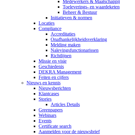
Medewerkers & Maatschappij
Toeleverings- en waardeketen
Beheer & Bestuur
Initiatieven & normen
Locaties
Compliance
Accreditaties
Onafhankelijkheidsverklaring
Melding maken
Nalevingsfunctionarissen
Richtlijnen
Missie en visie
Geschiedenis
DEKRA Management
Feiten en cijfers
Nieuws en kennis
Nieuwsberichten
Klantcases
Stories
Articles Details
Greenpapers
Webinars
Events
Certificate search
Aanmelden voor de nieuwsbrief