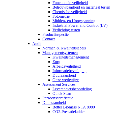
Functionele veiligheid
Betrouwbaarheid en materiaal testen
Chemische veiligheid
Fotometrie
Midden- en Hoogspanning
Industrial Power and Control (LV)
Verlichting testen
Productinspectie
Contact
Audit
Normen & Kwaliteitslabels
Managementsystemen
Kwaliteitsmanagement
Zorg
Arbeidsveiligheid
Informatiebeveiliging
Duurzaamheid
Onze werkwijze
Assessment Services
Leveranciersbeoordeling
Quick Scan
Persoonscertificatie
Duurzaamheid
Better Biomass NTA 8080
CO2-Prestatieladder