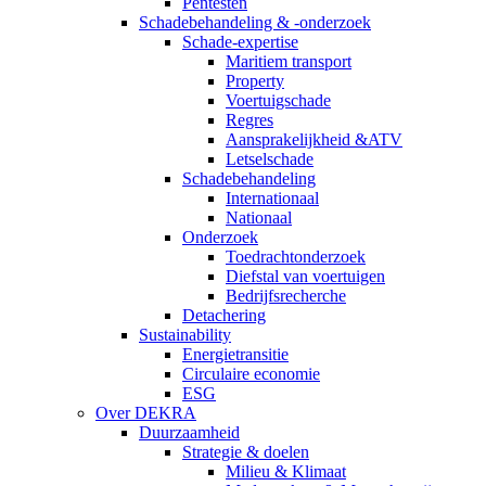
Pentesten
Schadebehandeling & -onderzoek
Schade-expertise
Maritiem transport
Property
Voertuigschade
Regres
Aansprakelijkheid &ATV
Letselschade
Schadebehandeling
Internationaal
Nationaal
Onderzoek
Toedrachtonderzoek
Diefstal van voertuigen
Bedrijfsrecherche
Detachering
Sustainability
Energietransitie
Circulaire economie
ESG
Over DEKRA
Duurzaamheid
Strategie & doelen
Milieu & Klimaat