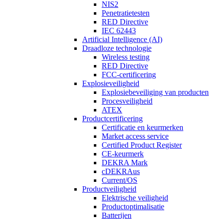
NIS2
Penetratietesten
RED Directive
IEC 62443
Artificial Intelligence (AI)
Draadloze technologie
Wireless testing
RED Directive
FCC-certificering
Explosieveiligheid
Explosiebeveiliging van producten
Procesveiligheid
ATEX
Productcertificering
Certificatie en keurmerken
Market access service
Certified Product Register
CE-keurmerk
DEKRA Mark
cDEKRAus
Current/OS
Productveiligheid
Elektrische veiligheid
Productoptimalisatie
Batterijen