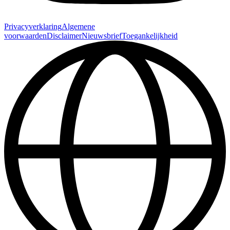
Privacyverklaring
Algemene
voorwaarden
Disclaimer
Nieuwsbrief
Toegankelijkheid