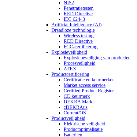
NIS2
Penetratietesten
RED Directive
IEC 62443
Artificial Intelligence (AI)
Draadloze technologie
Wireless testing
RED Directive
FCC-certificering
Explosieveiligheid
Explosiebeveiliging van producten
Procesveiligheid
ATEX
Productcertificering
Certificatie en keurmerken
Market access service
Certified Product Register
CE-keurmerk
DEKRA Mark
cDEKRAus
Current/OS
Productveiligheid
Elektrische veiligheid
Productoptimalisatie
Batterijen