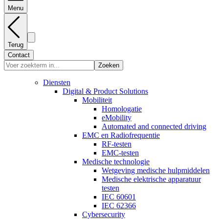
Menu
Terug
Contact
Zoeken
Diensten
Digital & Product Solutions
Mobiliteit
Homologatie
eMobility
Automated and connected driving
EMC en Radiofrequentie
RF-testen
EMC-testen
Medische technologie
Wetgeving medische hulpmiddelen
Medische elektrische apparatuur
testen
IEC 60601
IEC 62366
Cybersecurity