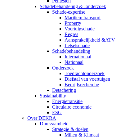
Pentesten
Schadebehandeling & -onderzoek
Schade-expertise
Maritiem transport
Property
Voertuigschade
Regres
Aansprakelijkheid &ATV
Letselschade
Schadebehandeling
Internationaal
Nationaal
Onderzoek
Toedrachtonderzoek
Diefstal van voertuigen
Bedrijfsrecherche
Detachering
Sustainability
Energietransitie
Circulaire economie
ESG
Over DEKRA
Duurzaamheid
Strategie & doelen
Milieu & Klimaat