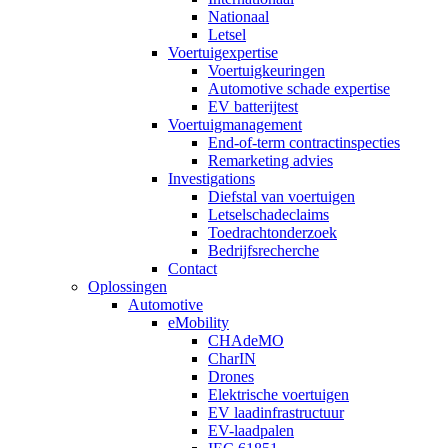
Nationaal
Letsel
Voertuigexpertise
Voertuigkeuringen
Automotive schade expertise
EV batterijtest
Voertuigmanagement
End-of-term contractinspecties
Remarketing advies
Investigations
Diefstal van voertuigen
Letselschadeclaims
Toedrachtonderzoek
Bedrijfsrecherche
Contact
Oplossingen
Automotive
eMobility
CHAdeMO
CharIN
Drones
Elektrische voertuigen
EV laadinfrastructuur
EV-laadpalen