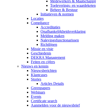
Medewerkers & Maatschappij
Toeleverings- en waardeketen
Beheer & Bestuur
Initiatieven & normen
Locaties
Compliance
Accreditaties
Onafhankelijkheidsverklaring
Melding maken
Nalevingsfunctionarissen
Richtlijnen
Missie en visie
Geschiedenis
DEKRA Management
Feiten en cijfers
Nieuws en kennis
Nieuwsberichten
Klantcases
Stories
Articles Details
Greenpapers
Webinars
Events
Certificate search
Aanmelden voor de nieuwsbrief