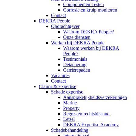
Componenten Testen
Corrosie en kruip monitoren
Contact
DEKRA People
Opdrachtgever
Waarom DEKRA People?
Onze diensten
Werken bij DEKRA People
Waarom werken bij DEKRA
People?
Testimonials
Detachering
Carrièrepaden
Vacatures
Contact
Claims & Expertise
Schade expertise
Aansprakelijkheidsverzekeringen
Marine
Property
Regres en rechtsbijstand
Letsel
DEKRA Expertise Academy
Schadebehandeling
Internationaal