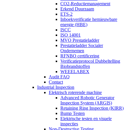
CO2-Reductiemanagement
Erkend Duurzaam
ETS-2
Inboekverificatie hernieuwbare
energie (HBE)
ISCC
ISO 14001
MVO Prestatieladder
Prestatieladder Socialer
Ondernemen
RFNBO certificering
Verificatieprotocol Dubbeltelling
Biobrandstoffen
WEEELABEX
Audit FAQ
Contact
Industrial Inspection
Elektrisch roterende machine
Advanced Robotic Generator
Inspection System (ARGIS)
Retaining Ring Inspection (KIRR)
Bump Testen
Elektrische testen en visuele
inspecties
Non-Destructive Testing