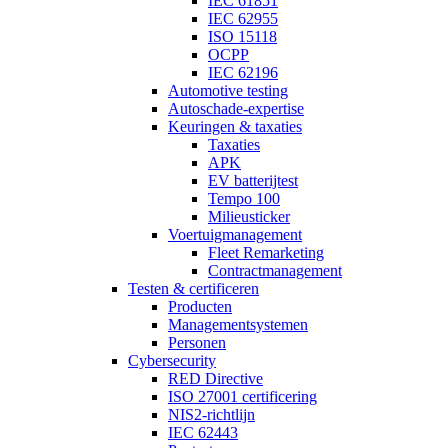
IEC 61851
IEC 62955
ISO 15118
OCPP
IEC 62196
Automotive testing
Autoschade-expertise
Keuringen & taxaties
Taxaties
APK
EV batterijtest
Tempo 100
Milieusticker
Voertuigmanagement
Fleet Remarketing
Contractmanagement
Testen & certificeren
Producten
Managementsystemen
Personen
Cybersecurity
RED Directive
ISO 27001 certificering
NIS2-richtlijn
IEC 62443