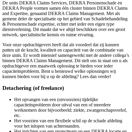
De units DEKRA Claims Services, DEKRA Personenschade en
DEKRA People vormen samen één cluster binnen DEKRA Claims
and Expertise, genaamd DEKRA Claims Management. Met als
gemene deler de specialisatie op het gebied van Schadebehandeling
& Personenschade expertise, echter met ieder een eigen type
dienstverlening. Dit maakt dat we altijd beschikken over een groot
netwerk, specialistische kennis en ruime ervaring.
Voor onze opdrachtgevers heeft dat als voordeel dat zij kunnen
putten uit de kracht, kwaliteit en capaciteit van de combinatie van
deze units. Er wordt intensief samengewerkt met de andere collega’s
binnen DEKRA Claims Management. Dit stelt ons in staat om u als
opdrachtgever een maatwerk oplossing te bieden voor ieder
capaciteitsprobleem. Bent u benieuwd welke oplossingen wij
kunnen bieden voor bij u op de afdeling? Lees dan verder!
Detachering (of freelance)
Het opvangen van een (onvoorzien) tijdelijke
capaciteitsprobleem door uitval van een of meerdere
werknemers door bijvoorbeeld; ziekte, zwangerschapsverlof,
etc.
Het voorzien van een flexibele schil op de schade afdeling
voor het inlopen van achterstanden.
Het inrichten van een projectteam op een DEKRA locatie en