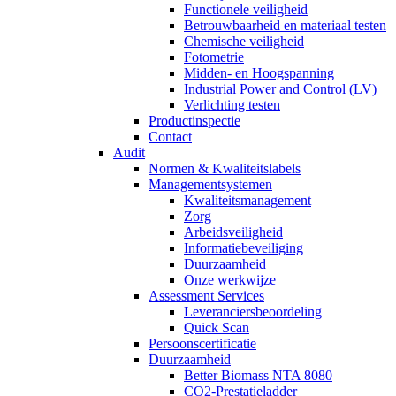
Functionele veiligheid
Betrouwbaarheid en materiaal testen
Chemische veiligheid
Fotometrie
Midden- en Hoogspanning
Industrial Power and Control (LV)
Verlichting testen
Productinspectie
Contact
Audit
Normen & Kwaliteitslabels
Managementsystemen
Kwaliteitsmanagement
Zorg
Arbeidsveiligheid
Informatiebeveiliging
Duurzaamheid
Onze werkwijze
Assessment Services
Leveranciersbeoordeling
Quick Scan
Persoonscertificatie
Duurzaamheid
Better Biomass NTA 8080
CO2-Prestatieladder