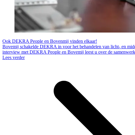
Ook DEKRA People en Bovenmij vinden elkaar!
Bovemij schakelde DEKRA in voor het behandelen van licht- en middel
interview met DEKRA People en Bovemij leest u over de samenwerk
Lees verder