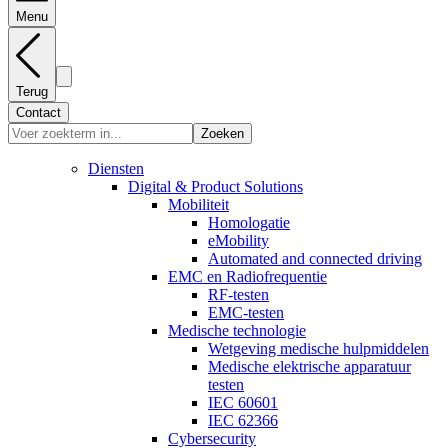
Menu
Terug
Contact
Zoeken
Diensten
Digital & Product Solutions
Mobiliteit
Homologatie
eMobility
Automated and connected driving
EMC en Radiofrequentie
RF-testen
EMC-testen
Medische technologie
Wetgeving medische hulpmiddelen
Medische elektrische apparatuur
testen
IEC 60601
IEC 62366
Cybersecurity