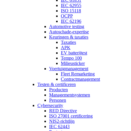
IEC 61851
IEC 62955
ISO 15118
OCPP
IEC 62196
Automotive testing
Autoschade-expertise
Keuringen & taxaties
Taxaties
APK
EV batterijtest
Tempo 100
Milieusticker
Voertuigmanagement
Fleet Remarketing
Contractmanagement
Testen & certificeren
Producten
Managementsystemen
Personen
Cybersecurity
RED Directive
ISO 27001 certificering
NIS2-richtlijn
IEC 62443