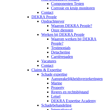
Componenten Testen
Corrosie en kruip monitoren
Contact
DEKRA People
Opdrachtgever
Waarom DEKRA People?
Onze diensten
Werken bij DEKRA People
Waarom werken bij DEKRA
People?
Testimonials
Detachering
Carrièrepaden
Vacatures
Contact
Claims & Expertise
Schade expertise
Aansprakelijkheidsverzekeringen
Marine
Property
Regres en rechtsbijstand
Letsel
DEKRA Expertise Academy
Schadebehandeling
Internationaal