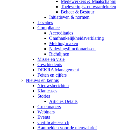
Medewerkers & Maatschappij
Toeleverings- en waardeketen
Beheer & Bestuur
Initiatieven & normen
Locaties
Compliance
Accreditaties
Onafhankelijkheidsverklaring
Melding maken
Nalevingsfunctionarissen
Richtlijnen
Missie en visie
Geschiedenis
DEKRA Management
Feiten en cijfers
Nieuws en kennis
Nieuwsberichten
Klantcases
Stories
Articles Details
Greenpapers
Webinars
Events
Certificate search
Aanmelden voor de nieuwsbrief