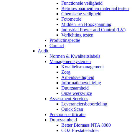
Functionele veiligheid
Betrouwbaarheid en materiaal testen
Chemische veiligheid
Fotometrie
Midden- en Hoogspanning
Industrial Power and Control (LV)
Verlichting testen
Productinspectie
Contact
Audit
Normen & Kwaliteitslabels
Managementsystemen
Kwaliteitsmanagement
Zorg
Arbeidsveiligheid
Informatiebeveiliging
Duurzaamheid
Onze werkwijze
Assessment Services
Leveranciersbeoordeling
Quick Scan
Persoonscertificatie
Duurzaamheid
Better Biomass NTA 8080
CO2-Prestatieladder