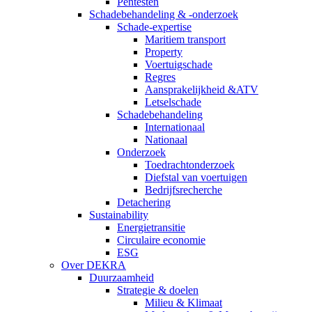
Pentesten
Schadebehandeling & -onderzoek
Schade-expertise
Maritiem transport
Property
Voertuigschade
Regres
Aansprakelijkheid &ATV
Letselschade
Schadebehandeling
Internationaal
Nationaal
Onderzoek
Toedrachtonderzoek
Diefstal van voertuigen
Bedrijfsrecherche
Detachering
Sustainability
Energietransitie
Circulaire economie
ESG
Over DEKRA
Duurzaamheid
Strategie & doelen
Milieu & Klimaat