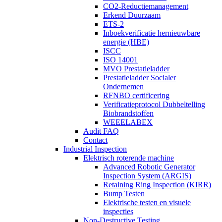
CO2-Reductiemanagement
Erkend Duurzaam
ETS-2
Inboekverificatie hernieuwbare
energie (HBE)
ISCC
ISO 14001
MVO Prestatieladder
Prestatieladder Socialer
Ondernemen
RFNBO certificering
Verificatieprotocol Dubbeltelling
Biobrandstoffen
WEEELABEX
Audit FAQ
Contact
Industrial Inspection
Elektrisch roterende machine
Advanced Robotic Generator
Inspection System (ARGIS)
Retaining Ring Inspection (KIRR)
Bump Testen
Elektrische testen en visuele
inspecties
Non-Destructive Testing