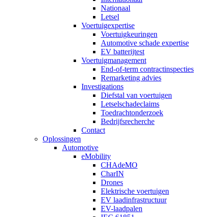
Nationaal
Letsel
Voertuigexpertise
Voertuigkeuringen
Automotive schade expertise
EV batterijtest
Voertuigmanagement
End-of-term contractinspecties
Remarketing advies
Investigations
Diefstal van voertuigen
Letselschadeclaims
Toedrachtonderzoek
Bedrijfsrecherche
Contact
Oplossingen
Automotive
eMobility
CHAdeMO
CharIN
Drones
Elektrische voertuigen
EV laadinfrastructuur
EV-laadpalen