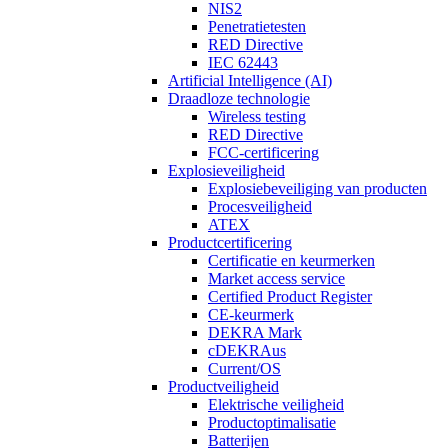
NIS2
Penetratietesten
RED Directive
IEC 62443
Artificial Intelligence (AI)
Draadloze technologie
Wireless testing
RED Directive
FCC-certificering
Explosieveiligheid
Explosiebeveiliging van producten
Procesveiligheid
ATEX
Productcertificering
Certificatie en keurmerken
Market access service
Certified Product Register
CE-keurmerk
DEKRA Mark
cDEKRAus
Current/OS
Productveiligheid
Elektrische veiligheid
Productoptimalisatie
Batterijen