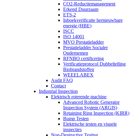
CO2-Reductiemanagement
Erkend Duurzaam
ETS-2
Inboekverificatie hernieuwbare
energie (HBE)
ISCC
ISO 14001
MVO Prestatieladder
Prestatieladder Socialer
Ondernemen
RFNBO certificering
Verificatieprotocol Dubbeltelling
Biobrandstoffen
WEEELABEX
Audit FAQ
Contact
Industrial Inspection
Elektrisch roterende machine
Advanced Robotic Generator
Inspection System (ARGIS)
Retaining Ring Inspection (KIRR)
Bump Testen
Elektrische testen en visuele
inspecties
Non-Destructive Testing