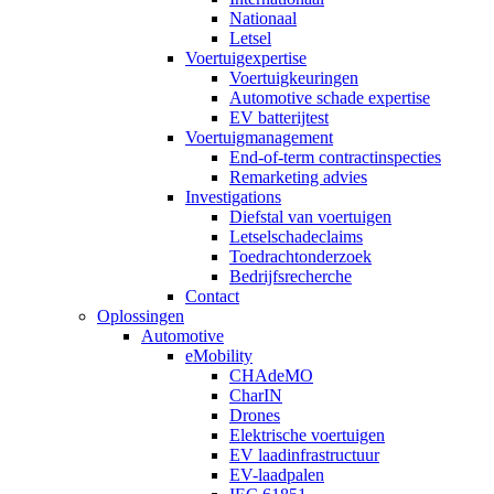
Nationaal
Letsel
Voertuigexpertise
Voertuigkeuringen
Automotive schade expertise
EV batterijtest
Voertuigmanagement
End-of-term contractinspecties
Remarketing advies
Investigations
Diefstal van voertuigen
Letselschadeclaims
Toedrachtonderzoek
Bedrijfsrecherche
Contact
Oplossingen
Automotive
eMobility
CHAdeMO
CharIN
Drones
Elektrische voertuigen
EV laadinfrastructuur
EV-laadpalen