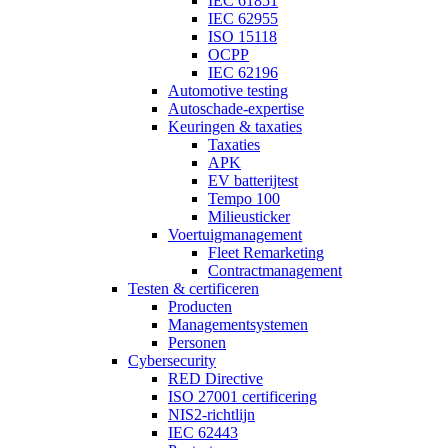
IEC 61851
IEC 62955
ISO 15118
OCPP
IEC 62196
Automotive testing
Autoschade-expertise
Keuringen & taxaties
Taxaties
APK
EV batterijtest
Tempo 100
Milieusticker
Voertuigmanagement
Fleet Remarketing
Contractmanagement
Testen & certificeren
Producten
Managementsystemen
Personen
Cybersecurity
RED Directive
ISO 27001 certificering
NIS2-richtlijn
IEC 62443