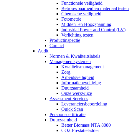
Functionele veiligheid
Betrouwbaarheid en materiaal testen
Chemische veiligheid
Fotometrie
Midden- en Hoogspanning
Industrial Power and Control (LV)
Verlichting testen
Productinspectie
Contact
Audit
Normen & Kwaliteitslabels
Managementsystemen
Kwaliteitsmanagement
Zorg
Arbeidsveiligheid
Informatiebeveiliging
Duurzaamheid
Onze werkwijze
Assessment Services
Leveranciersbeoordeling
Quick Scan
Persoonscertificatie
Duurzaamheid
Better Biomass NTA 8080
CO2-Prestatieladder