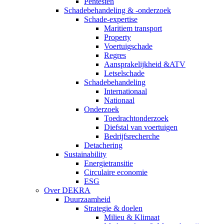
Pentesten
Schadebehandeling & -onderzoek
Schade-expertise
Maritiem transport
Property
Voertuigschade
Regres
Aansprakelijkheid &ATV
Letselschade
Schadebehandeling
Internationaal
Nationaal
Onderzoek
Toedrachtonderzoek
Diefstal van voertuigen
Bedrijfsrecherche
Detachering
Sustainability
Energietransitie
Circulaire economie
ESG
Over DEKRA
Duurzaamheid
Strategie & doelen
Milieu & Klimaat