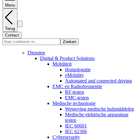
Menu
Terug
Contact
Zoeken
Diensten
Digital & Product Solutions
Mobiliteit
Homologatie
eMobility
Automated and connected driving
EMC en Radiofrequentie
RF-testen
EMC-testen
Medische technologie
Wetgeving medische hulpmiddelen
Medische elektrische apparatuur
testen
IEC 60601
IEC 62366
Cybersecurity