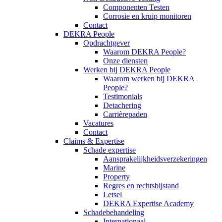
Componenten Testen
Corrosie en kruip monitoren
Contact
DEKRA People
Opdrachtgever
Waarom DEKRA People?
Onze diensten
Werken bij DEKRA People
Waarom werken bij DEKRA
People?
Testimonials
Detachering
Carrièrepaden
Vacatures
Contact
Claims & Expertise
Schade expertise
Aansprakelijkheidsverzekeringen
Marine
Property
Regres en rechtsbijstand
Letsel
DEKRA Expertise Academy
Schadebehandeling
Internationaal