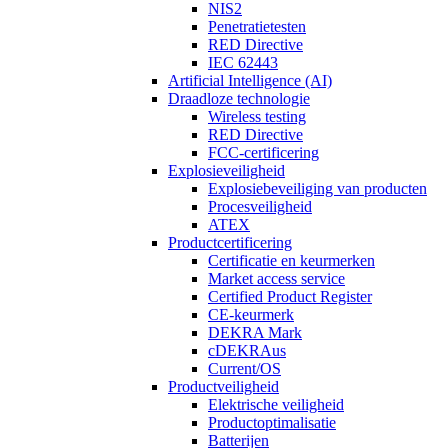
NIS2
Penetratietesten
RED Directive
IEC 62443
Artificial Intelligence (AI)
Draadloze technologie
Wireless testing
RED Directive
FCC-certificering
Explosieveiligheid
Explosiebeveiliging van producten
Procesveiligheid
ATEX
Productcertificering
Certificatie en keurmerken
Market access service
Certified Product Register
CE-keurmerk
DEKRA Mark
cDEKRAus
Current/OS
Productveiligheid
Elektrische veiligheid
Productoptimalisatie
Batterijen