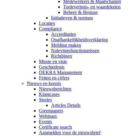
Medewerkers & Maatschappij
Toeleverings- en waardeketen
Beheer & Bestuur
Initiatieven & normen
Locaties
Compliance
Accreditaties
Onafhankelijkheidsverklaring
Melding maken
Nalevingsfunctionarissen
Richtlijnen
Missie en visie
Geschiedenis
DEKRA Management
Feiten en cijfers
Nieuws en kennis
Nieuwsberichten
Klantcases
Stories
Articles Details
Greenpapers
Webinars
Events
Certificate search
Aanmelden voor de nieuwsbrief