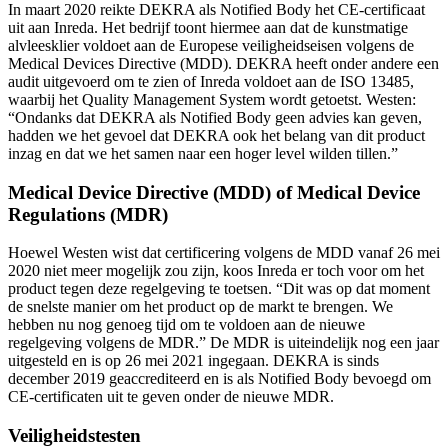
In maart 2020 reikte DEKRA als Notified Body het CE-certificaat
uit aan Inreda. Het bedrijf toont hiermee aan dat de kunstmatige
alvleesklier voldoet aan de Europese veiligheidseisen volgens de
Medical Devices Directive (MDD). DEKRA heeft onder andere een
audit uitgevoerd om te zien of Inreda voldoet aan de ISO 13485,
waarbij het Quality Management System wordt getoetst. Westen:
“Ondanks dat DEKRA als Notified Body geen advies kan geven,
hadden we het gevoel dat DEKRA ook het belang van dit product
inzag en dat we het samen naar een hoger level wilden tillen.”
Medical Device Directive (MDD) of Medical Device
Regulations (MDR)
Hoewel Westen wist dat certificering volgens de MDD vanaf 26 mei
2020 niet meer mogelijk zou zijn, koos Inreda er toch voor om het
product tegen deze regelgeving te toetsen. “Dit was op dat moment
de snelste manier om het product op de markt te brengen. We
hebben nu nog genoeg tijd om te voldoen aan de nieuwe
regelgeving volgens de MDR.” De MDR is uiteindelijk nog een jaar
uitgesteld en is op 26 mei 2021 ingegaan. DEKRA is sinds
december 2019 geaccrediteerd en is als Notified Body bevoegd om
CE-certificaten uit te geven onder de nieuwe MDR.
Veiligheidstesten