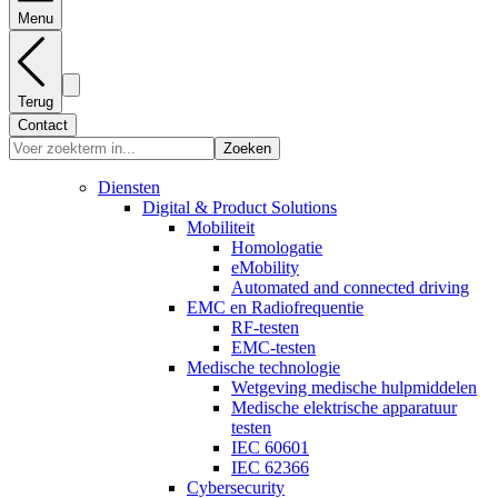
Menu
Terug
Contact
Zoeken
Diensten
Digital & Product Solutions
Mobiliteit
Homologatie
eMobility
Automated and connected driving
EMC en Radiofrequentie
RF-testen
EMC-testen
Medische technologie
Wetgeving medische hulpmiddelen
Medische elektrische apparatuur
testen
IEC 60601
IEC 62366
Cybersecurity