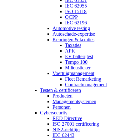
IEC 61851
IEC 62955
ISO 15118
OCPP
IEC 62196
Automotive testing
Autoschade-expertise
Keuringen & taxaties
Taxaties
APK
EV batterijtest
Tempo 100
Milieusticker
Voertuigmanagement
Fleet Remarketing
Contractmanagement
Testen & certificeren
Producten
Managementsystemen
Personen
Cybersecurity
RED Directive
ISO 27001 certificering
NIS2-richtlijn
IEC 62443