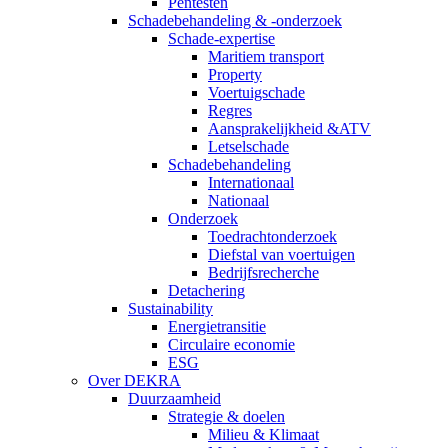
Pentesten
Schadebehandeling & -onderzoek
Schade-expertise
Maritiem transport
Property
Voertuigschade
Regres
Aansprakelijkheid &ATV
Letselschade
Schadebehandeling
Internationaal
Nationaal
Onderzoek
Toedrachtonderzoek
Diefstal van voertuigen
Bedrijfsrecherche
Detachering
Sustainability
Energietransitie
Circulaire economie
ESG
Over DEKRA
Duurzaamheid
Strategie & doelen
Milieu & Klimaat