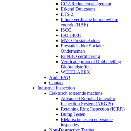
CO2-Reductiemanagement
Erkend Duurzaam
ETS-2
Inboekverificatie hernieuwbare
energie (HBE)
ISCC
ISO 14001
MVO Prestatieladder
Prestatieladder Socialer
Ondernemen
RFNBO certificering
Verificatieprotocol Dubbeltelling
Biobrandstoffen
WEEELABEX
Audit FAQ
Contact
Industrial Inspection
Elektrisch roterende machine
Advanced Robotic Generator
Inspection System (ARGIS)
Retaining Ring Inspection (KIRR)
Bump Testen
Elektrische testen en visuele
inspecties
Non-Destructive Testing