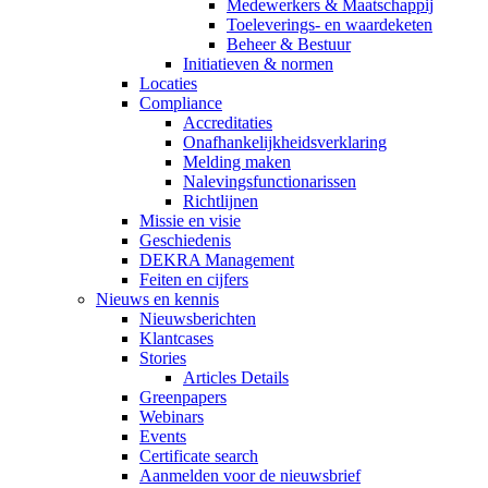
Medewerkers & Maatschappij
Toeleverings- en waardeketen
Beheer & Bestuur
Initiatieven & normen
Locaties
Compliance
Accreditaties
Onafhankelijkheidsverklaring
Melding maken
Nalevingsfunctionarissen
Richtlijnen
Missie en visie
Geschiedenis
DEKRA Management
Feiten en cijfers
Nieuws en kennis
Nieuwsberichten
Klantcases
Stories
Articles Details
Greenpapers
Webinars
Events
Certificate search
Aanmelden voor de nieuwsbrief