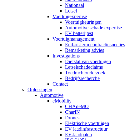
Nationaal
Letsel
Voertuigexpertise
Voertuigkeuringen
Automotive schade expertise
EV batterijtest
Voertuigmanagement
End-of-term contractinspecties
Remarketing advies
Investigations
Diefstal van voertuigen
Letselschadeclaims
Toedrachtonderzoek
Bedrijfsrecherche
Contact
Oplossingen
Automotive
eMobility
CHAdeMO
CharIN
Drones
Elektrische voertuigen
EV laadinfrastructuur
EV-laadpalen