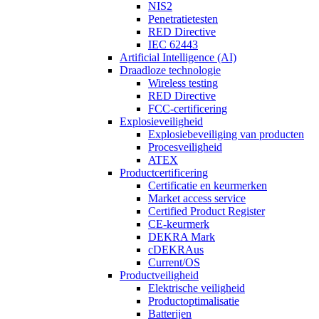
NIS2
Penetratietesten
RED Directive
IEC 62443
Artificial Intelligence (AI)
Draadloze technologie
Wireless testing
RED Directive
FCC-certificering
Explosieveiligheid
Explosiebeveiliging van producten
Procesveiligheid
ATEX
Productcertificering
Certificatie en keurmerken
Market access service
Certified Product Register
CE-keurmerk
DEKRA Mark
cDEKRAus
Current/OS
Productveiligheid
Elektrische veiligheid
Productoptimalisatie
Batterijen