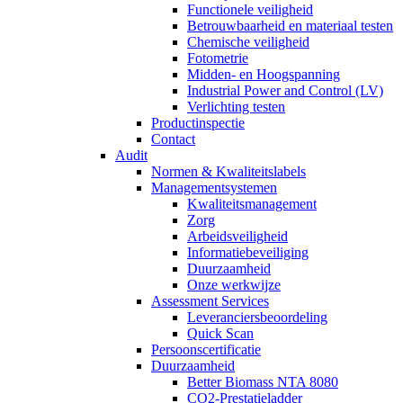
Functionele veiligheid
Betrouwbaarheid en materiaal testen
Chemische veiligheid
Fotometrie
Midden- en Hoogspanning
Industrial Power and Control (LV)
Verlichting testen
Productinspectie
Contact
Audit
Normen & Kwaliteitslabels
Managementsystemen
Kwaliteitsmanagement
Zorg
Arbeidsveiligheid
Informatiebeveiliging
Duurzaamheid
Onze werkwijze
Assessment Services
Leveranciersbeoordeling
Quick Scan
Persoonscertificatie
Duurzaamheid
Better Biomass NTA 8080
CO2-Prestatieladder