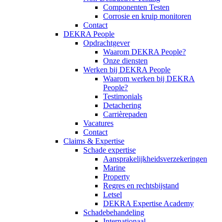
Componenten Testen
Corrosie en kruip monitoren
Contact
DEKRA People
Opdrachtgever
Waarom DEKRA People?
Onze diensten
Werken bij DEKRA People
Waarom werken bij DEKRA
People?
Testimonials
Detachering
Carrièrepaden
Vacatures
Contact
Claims & Expertise
Schade expertise
Aansprakelijkheidsverzekeringen
Marine
Property
Regres en rechtsbijstand
Letsel
DEKRA Expertise Academy
Schadebehandeling
Internationaal