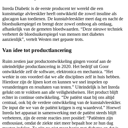
Inreda Diabetic is de eerste producent ter wereld die een
kunstmatige alvleesklier heeft ontwikkeld die zowel insuline als
glucagon kan toedienen. De kunstalvleesklier meet dag en nacht de
bloedsuikerspiegel en brengt deze zowel omhoog als omlaag,
afhankelijk van de gemeten bloedwaarden. “Deze nieuwe techniek
verbetert de bloedsuikerspiegel van mensen met diabetes
aanzienlijk”, vertelt Westen met gepaste trots.
Van idee tot productlancering
Ruim zestien jaar productontwikkeling gingen vooraf aan de
uiteindelijke productlancering in 2020. Het bedrijf uit Goor
ontwikkelde zelf de software, elektronica en mechanica. “Het
werkte in ons voordeel dat we alle disciplines zelf in huis hebben.
Hierdoor zijn de lijnen kort en kunnen we snel inspelen op
veranderingen en resultaten van testen.” Uiteindelijk is het Inreda
gelukt om te voldoen aan alle veiligheidseisen. Het product blijft
echter in continue ontwikkeling. “De patiënt staat bij ons altijd
centraal, ook bij de verdere ontwikkeling van de kunstalvleesklier.
De input die we van de patiënt krijgen is erg waardevol.” Hoewel
Inreda het apparaat in samenwerking met de patiënt steeds blijft
verbeteren, zijn de eerste reacties zeer positief: “Patiënten zijn
enthousiast, omdat de ziekte niet meer bepaalt hoe ze hun dag