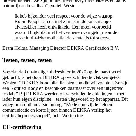
moeten indelen. Ze zijn nu niet meer bezig met diabetes en dat is
natuurlijk onbetaalbaar”, vertelt Westen.
Ik heb bijzonder veel respect voor de wijze waarop
Robin Koops samen met zijn team de kunstmatige
alvleesklier heeft ontwikkeld. Een mooi voorbeeld
waaruit blijkt dat niet het verdienen van geld, maar de
juiste intrinsieke motivatie, de sleutel is tot succes.
Bram Holtus, Managing Director DEKRA Certification B.V.
Testen, testen, testen
Voordat de kunstmatige alvleesklier in 2020 op de markt werd
gebracht, is het door DEKRA op verschillende vlakken getest.
Westen: ‘‘DEKRA bood alle diensten aan die wij zochten. Ze zijn
een Notified Body en beschikken daarnaast over een uitgebreid
testlab.” Bij DEKRA werden op verschillende afdelingen – met
ieder hun eigen discipline – testen uitgevoerd op het apparaat. Dit
vroeg om continue afstemming. “Mede dankzij de heldere
communicatie en korte lijnen binnen DEKRA verliep het
certificatieproces soepel”, licht Westen toe.
CE-certificering