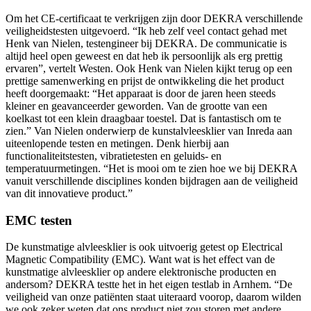
Om het CE-certificaat te verkrijgen zijn door DEKRA verschillende
veiligheidstesten uitgevoerd. “Ik heb zelf veel contact gehad met
Henk van Nielen, testengineer bij DEKRA. De communicatie is
altijd heel open geweest en dat heb ik persoonlijk als erg prettig
ervaren”, vertelt Westen. Ook Henk van Nielen kijkt terug op een
prettige samenwerking en prijst de ontwikkeling die het product
heeft doorgemaakt: “Het apparaat is door de jaren heen steeds
kleiner en geavanceerder geworden. Van de grootte van een
koelkast tot een klein draagbaar toestel. Dat is fantastisch om te
zien.” Van Nielen onderwierp de kunstalvleesklier van Inreda aan
uiteenlopende testen en metingen. Denk hierbij aan
functionaliteitstesten, vibratietesten en geluids- en
temperatuurmetingen. “Het is mooi om te zien hoe we bij DEKRA
vanuit verschillende disciplines konden bijdragen aan de veiligheid
van dit innovatieve product.”
EMC testen
De kunstmatige alvleesklier is ook uitvoerig getest op Electrical
Magnetic Compatibility (EMC). Want wat is het effect van de
kunstmatige alvleesklier op andere elektronische producten en
andersom? DEKRA testte het in het eigen testlab in Arnhem. “De
veiligheid van onze patiënten staat uiteraard voorop, daarom wilden
we ook zeker weten dat ons product niet zou storen met andere