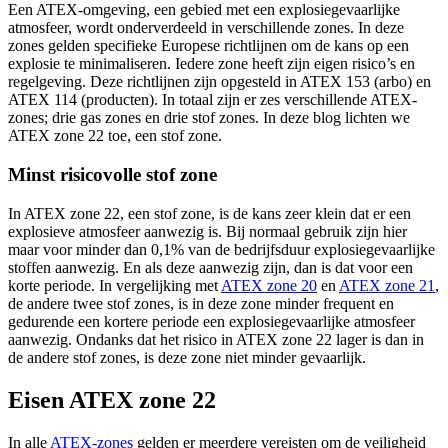
Een ATEX-omgeving, een gebied met een explosiegevaarlijke
atmosfeer, wordt onderverdeeld in verschillende zones. In deze
zones gelden specifieke Europese richtlijnen om de kans op een
explosie te minimaliseren. Iedere zone heeft zijn eigen risico’s en
regelgeving. Deze richtlijnen zijn opgesteld in ATEX 153 (arbo) en
ATEX 114 (producten). In totaal zijn er zes verschillende ATEX-
zones; drie gas zones en drie stof zones. In deze blog lichten we
ATEX zone 22 toe, een stof zone.
Minst risicovolle stof zone
In ATEX zone 22, een stof zone, is de kans zeer klein dat er een
explosieve atmosfeer aanwezig is. Bij normaal gebruik zijn hier
maar voor minder dan 0,1% van de bedrijfsduur explosiegevaarlijke
stoffen aanwezig. En als deze aanwezig zijn, dan is dat voor een
korte periode. In vergelijking met
ATEX zone 20
en
ATEX zone 21
,
de andere twee stof zones, is in deze zone minder frequent en
gedurende een kortere periode een explosiegevaarlijke atmosfeer
aanwezig. Ondanks dat het risico in ATEX zone 22 lager is dan in
de andere stof zones, is deze zone niet minder gevaarlijk.
Eisen ATEX zone 22
In alle
ATEX-zones
gelden er meerdere vereisten om de veiligheid