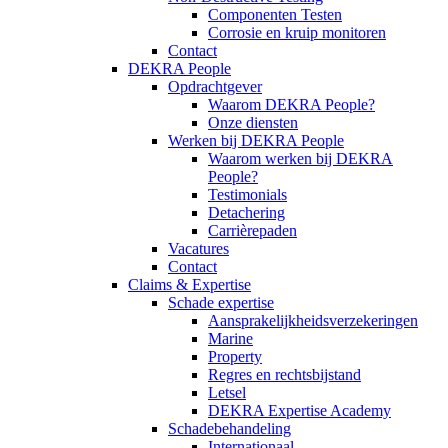
Componenten Testen
Corrosie en kruip monitoren
Contact
DEKRA People
Opdrachtgever
Waarom DEKRA People?
Onze diensten
Werken bij DEKRA People
Waarom werken bij DEKRA
People?
Testimonials
Detachering
Carrièrepaden
Vacatures
Contact
Claims & Expertise
Schade expertise
Aansprakelijkheidsverzekeringen
Marine
Property
Regres en rechtsbijstand
Letsel
DEKRA Expertise Academy
Schadebehandeling
Internationaal