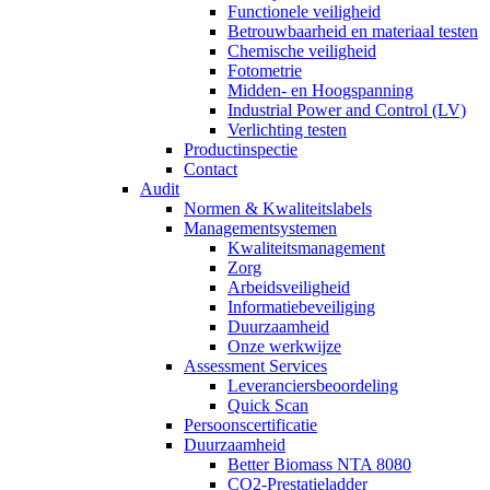
Functionele veiligheid
Betrouwbaarheid en materiaal testen
Chemische veiligheid
Fotometrie
Midden- en Hoogspanning
Industrial Power and Control (LV)
Verlichting testen
Productinspectie
Contact
Audit
Normen & Kwaliteitslabels
Managementsystemen
Kwaliteitsmanagement
Zorg
Arbeidsveiligheid
Informatiebeveiliging
Duurzaamheid
Onze werkwijze
Assessment Services
Leveranciersbeoordeling
Quick Scan
Persoonscertificatie
Duurzaamheid
Better Biomass NTA 8080
CO2-Prestatieladder