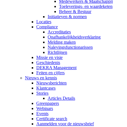
Medewerkers & Maatschappij
Toeleverings- en waardeketen
Beheer & Bestuur
Initiatieven & normen
Locaties
Compliance
Accreditaties
Onafhankelijkheidsverklaring
Melding maken
Nalevingsfunctionarissen
Richtlijnen
Missie en visie
Geschiedenis
DEKRA Management
Feiten en cijfers
Nieuws en kennis
Nieuwsberichten
Klantcases
Stories
Articles Details
Greenpapers
Webinars
Events
Certificate search
Aanmelden voor de nieuwsbrief