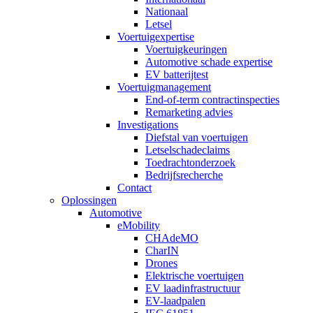
Nationaal
Letsel
Voertuigexpertise
Voertuigkeuringen
Automotive schade expertise
EV batterijtest
Voertuigmanagement
End-of-term contractinspecties
Remarketing advies
Investigations
Diefstal van voertuigen
Letselschadeclaims
Toedrachtonderzoek
Bedrijfsrecherche
Contact
Oplossingen
Automotive
eMobility
CHAdeMO
CharIN
Drones
Elektrische voertuigen
EV laadinfrastructuur
EV-laadpalen