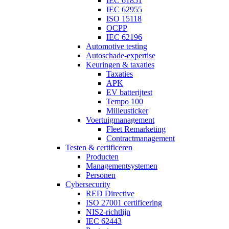
IEC 61851
IEC 62955
ISO 15118
OCPP
IEC 62196
Automotive testing
Autoschade-expertise
Keuringen & taxaties
Taxaties
APK
EV batterijtest
Tempo 100
Milieusticker
Voertuigmanagement
Fleet Remarketing
Contractmanagement
Testen & certificeren
Producten
Managementsystemen
Personen
Cybersecurity
RED Directive
ISO 27001 certificering
NIS2-richtlijn
IEC 62443