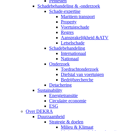
Pentesten
Schadebehandeling & -onderzoek
Schade-expertise
Maritiem transport
Property
Voertuigschade
Regres
Aansprakelijkheid &ATV
Letselschade
Schadebehandeling
Internationaal
Nationaal
Onderzoek
Toedrachtonderzoek
Diefstal van voertuigen
Bedrijfsrecherche
Detachering
Sustainability
Energietransitie
Circulaire economie
ESG
Over DEKRA
Duurzaamheid
Strategie & doelen
Milieu & Klimaat