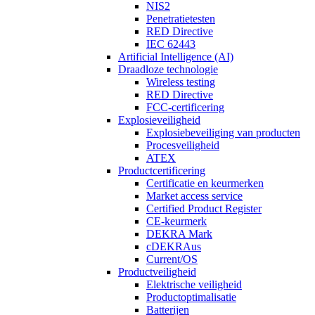
NIS2
Penetratietesten
RED Directive
IEC 62443
Artificial Intelligence (AI)
Draadloze technologie
Wireless testing
RED Directive
FCC-certificering
Explosieveiligheid
Explosiebeveiliging van producten
Procesveiligheid
ATEX
Productcertificering
Certificatie en keurmerken
Market access service
Certified Product Register
CE-keurmerk
DEKRA Mark
cDEKRAus
Current/OS
Productveiligheid
Elektrische veiligheid
Productoptimalisatie
Batterijen