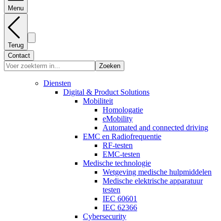
Menu
Terug
Contact
Zoeken
Diensten
Digital & Product Solutions
Mobiliteit
Homologatie
eMobility
Automated and connected driving
EMC en Radiofrequentie
RF-testen
EMC-testen
Medische technologie
Wetgeving medische hulpmiddelen
Medische elektrische apparatuur
testen
IEC 60601
IEC 62366
Cybersecurity