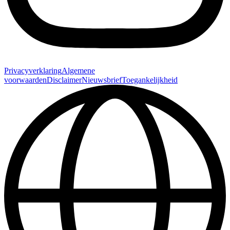
Privacyverklaring
Algemene
voorwaarden
Disclaimer
Nieuwsbrief
Toegankelijkheid