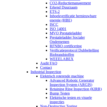
CO2-Reductiemanagement
Erkend Duurzaam
ETS-2
Inboekverificatie hernieuwbare
energie (HBE)
ISCC
ISO 14001
MVO Prestatieladder
Prestatieladder Socialer
Ondernemen
RFNBO certificering
Verificatieprotocol Dubbeltelling
Biobrandstoffen
WEEELABEX
Audit FAQ
Contact
Industrial Inspection
Elektrisch roterende machine
Advanced Robotic Generator
Inspection System (ARGIS)
Retaining Ring Inspection (KIRR)
Bump Testen
Elektrische testen en visuele
inspecties
Non-Destructive Testing