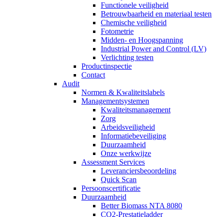
Functionele veiligheid
Betrouwbaarheid en materiaal testen
Chemische veiligheid
Fotometrie
Midden- en Hoogspanning
Industrial Power and Control (LV)
Verlichting testen
Productinspectie
Contact
Audit
Normen & Kwaliteitslabels
Managementsystemen
Kwaliteitsmanagement
Zorg
Arbeidsveiligheid
Informatiebeveiliging
Duurzaamheid
Onze werkwijze
Assessment Services
Leveranciersbeoordeling
Quick Scan
Persoonscertificatie
Duurzaamheid
Better Biomass NTA 8080
CO2-Prestatieladder