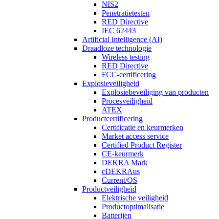
NIS2
Penetratietesten
RED Directive
IEC 62443
Artificial Intelligence (AI)
Draadloze technologie
Wireless testing
RED Directive
FCC-certificering
Explosieveiligheid
Explosiebeveiliging van producten
Procesveiligheid
ATEX
Productcertificering
Certificatie en keurmerken
Market access service
Certified Product Register
CE-keurmerk
DEKRA Mark
cDEKRAus
Current/OS
Productveiligheid
Elektrische veiligheid
Productoptimalisatie
Batterijen