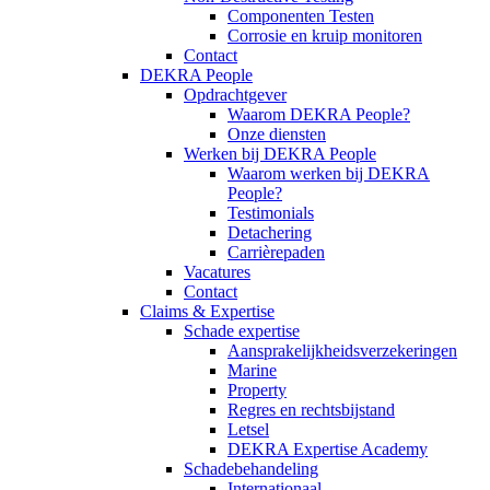
Componenten Testen
Corrosie en kruip monitoren
Contact
DEKRA People
Opdrachtgever
Waarom DEKRA People?
Onze diensten
Werken bij DEKRA People
Waarom werken bij DEKRA
People?
Testimonials
Detachering
Carrièrepaden
Vacatures
Contact
Claims & Expertise
Schade expertise
Aansprakelijkheidsverzekeringen
Marine
Property
Regres en rechtsbijstand
Letsel
DEKRA Expertise Academy
Schadebehandeling
Internationaal