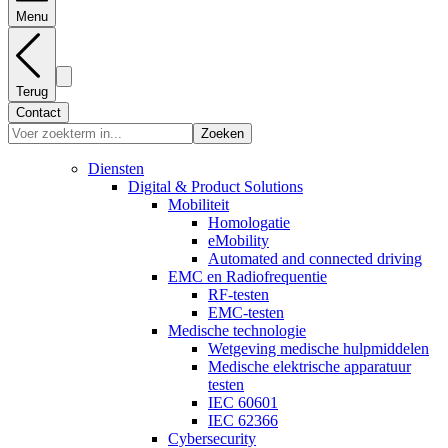
Menu
Terug
Contact
Zoeken
Diensten
Digital & Product Solutions
Mobiliteit
Homologatie
eMobility
Automated and connected driving
EMC en Radiofrequentie
RF-testen
EMC-testen
Medische technologie
Wetgeving medische hulpmiddelen
Medische elektrische apparatuur
testen
IEC 60601
IEC 62366
Cybersecurity