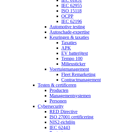
IEC 61851
IEC 62955
ISO 15118
OCPP
IEC 62196
Automotive testing
Autoschade-expertise
Keuringen & taxaties
Taxaties
APK
EV batterijtest
Tempo 100
Milieusticker
Voertuigmanagement
Fleet Remarketing
Contractmanagement
Testen & certificeren
Producten
Managementsystemen
Personen
Cybersecurity
RED Directive
ISO 27001 certificering
NIS2-richtlijn
IEC 62443