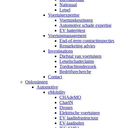
Nationaal
Letsel
Voertuigexpertise
Voertuigkeuringen
Automotive schade expertise
EV batterijtest
Voertuigmanagement
End-of-term contractinspecties
Remarketing advies
Investigations
Diefstal van voertuigen
Letselschadeclaims
Toedrachtonderzoek
Bedrijfsrecherche
Contact
Oplossingen
Automotive
eMobility
CHAdeMO
CharIN
Drones
Elektrische voertuigen
EV laadinfrastructuur
EV-laadpalen