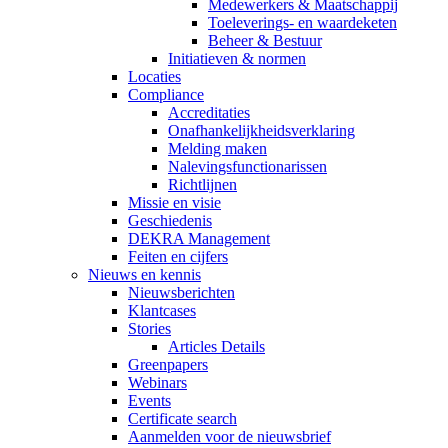
Medewerkers & Maatschappij
Toeleverings- en waardeketen
Beheer & Bestuur
Initiatieven & normen
Locaties
Compliance
Accreditaties
Onafhankelijkheidsverklaring
Melding maken
Nalevingsfunctionarissen
Richtlijnen
Missie en visie
Geschiedenis
DEKRA Management
Feiten en cijfers
Nieuws en kennis
Nieuwsberichten
Klantcases
Stories
Articles Details
Greenpapers
Webinars
Events
Certificate search
Aanmelden voor de nieuwsbrief