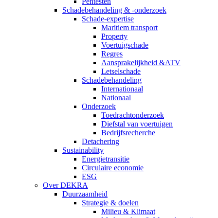
Pentesten
Schadebehandeling & -onderzoek
Schade-expertise
Maritiem transport
Property
Voertuigschade
Regres
Aansprakelijkheid &ATV
Letselschade
Schadebehandeling
Internationaal
Nationaal
Onderzoek
Toedrachtonderzoek
Diefstal van voertuigen
Bedrijfsrecherche
Detachering
Sustainability
Energietransitie
Circulaire economie
ESG
Over DEKRA
Duurzaamheid
Strategie & doelen
Milieu & Klimaat