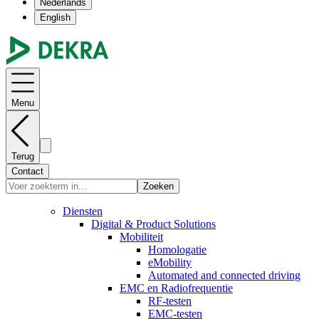
Nederlands
English
Menu
Terug
Contact
Zoeken
Diensten
Digital & Product Solutions
Mobiliteit
Homologatie
eMobility
Automated and connected driving
EMC en Radiofrequentie
RF-testen
EMC-testen