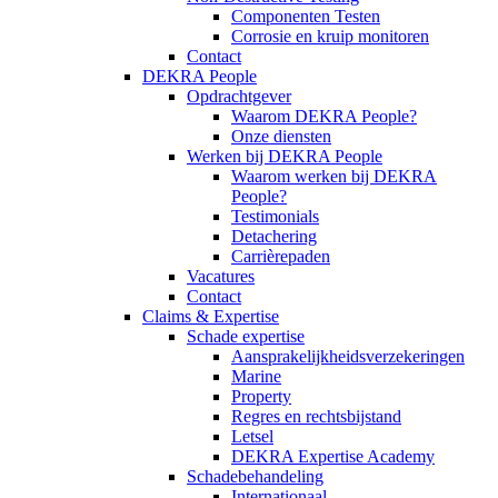
Componenten Testen
Corrosie en kruip monitoren
Contact
DEKRA People
Opdrachtgever
Waarom DEKRA People?
Onze diensten
Werken bij DEKRA People
Waarom werken bij DEKRA
People?
Testimonials
Detachering
Carrièrepaden
Vacatures
Contact
Claims & Expertise
Schade expertise
Aansprakelijkheidsverzekeringen
Marine
Property
Regres en rechtsbijstand
Letsel
DEKRA Expertise Academy
Schadebehandeling
Internationaal