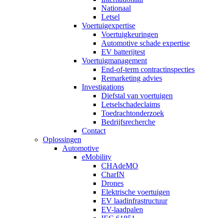
Nationaal
Letsel
Voertuigexpertise
Voertuigkeuringen
Automotive schade expertise
EV batterijtest
Voertuigmanagement
End-of-term contractinspecties
Remarketing advies
Investigations
Diefstal van voertuigen
Letselschadeclaims
Toedrachtonderzoek
Bedrijfsrecherche
Contact
Oplossingen
Automotive
eMobility
CHAdeMO
CharIN
Drones
Elektrische voertuigen
EV laadinfrastructuur
EV-laadpalen