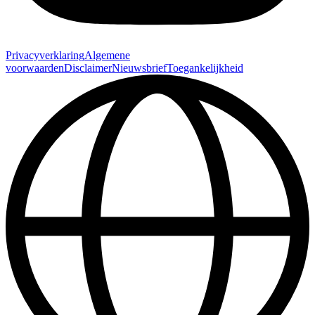
Privacyverklaring
Algemene
voorwaarden
Disclaimer
Nieuwsbrief
Toegankelijkheid