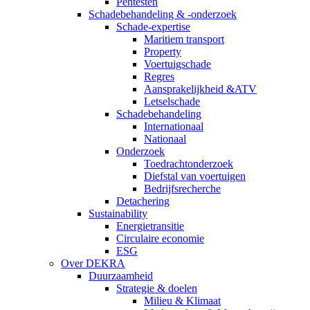
Pentesten
Schadebehandeling & -onderzoek
Schade-expertise
Maritiem transport
Property
Voertuigschade
Regres
Aansprakelijkheid &ATV
Letselschade
Schadebehandeling
Internationaal
Nationaal
Onderzoek
Toedrachtonderzoek
Diefstal van voertuigen
Bedrijfsrecherche
Detachering
Sustainability
Energietransitie
Circulaire economie
ESG
Over DEKRA
Duurzaamheid
Strategie & doelen
Milieu & Klimaat