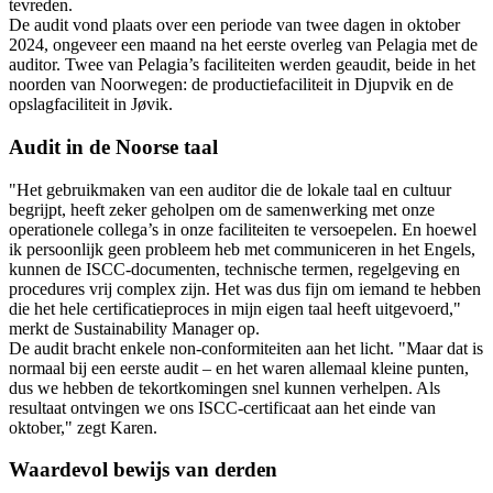
tevreden.
De audit vond plaats over een periode van twee dagen in oktober
2024, ongeveer een maand na het eerste overleg van Pelagia met de
auditor. Twee van Pelagia’s faciliteiten werden geaudit, beide in het
noorden van Noorwegen: de productiefaciliteit in Djupvik en de
opslagfaciliteit in Jøvik.
Audit in de Noorse taal
"Het gebruikmaken van een auditor die de lokale taal en cultuur
begrijpt, heeft zeker geholpen om de samenwerking met onze
operationele collega’s in onze faciliteiten te versoepelen. En hoewel
ik persoonlijk geen probleem heb met communiceren in het Engels,
kunnen de ISCC-documenten, technische termen, regelgeving en
procedures vrij complex zijn. Het was dus fijn om iemand te hebben
die het hele certificatieproces in mijn eigen taal heeft uitgevoerd,"
merkt de Sustainability Manager op.
De audit bracht enkele non-conformiteiten aan het licht. "Maar dat is
normaal bij een eerste audit – en het waren allemaal kleine punten,
dus we hebben de tekortkomingen snel kunnen verhelpen. Als
resultaat ontvingen we ons ISCC-certificaat aan het einde van
oktober," zegt Karen.
Waardevol bewijs van derden