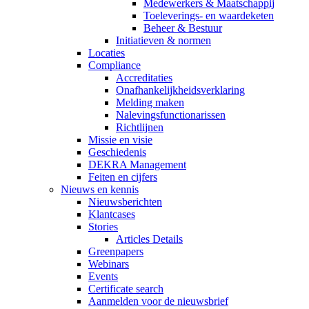
Medewerkers & Maatschappij
Toeleverings- en waardeketen
Beheer & Bestuur
Initiatieven & normen
Locaties
Compliance
Accreditaties
Onafhankelijkheidsverklaring
Melding maken
Nalevingsfunctionarissen
Richtlijnen
Missie en visie
Geschiedenis
DEKRA Management
Feiten en cijfers
Nieuws en kennis
Nieuwsberichten
Klantcases
Stories
Articles Details
Greenpapers
Webinars
Events
Certificate search
Aanmelden voor de nieuwsbrief