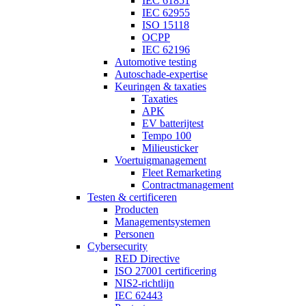
IEC 61851
IEC 62955
ISO 15118
OCPP
IEC 62196
Automotive testing
Autoschade-expertise
Keuringen & taxaties
Taxaties
APK
EV batterijtest
Tempo 100
Milieusticker
Voertuigmanagement
Fleet Remarketing
Contractmanagement
Testen & certificeren
Producten
Managementsystemen
Personen
Cybersecurity
RED Directive
ISO 27001 certificering
NIS2-richtlijn
IEC 62443