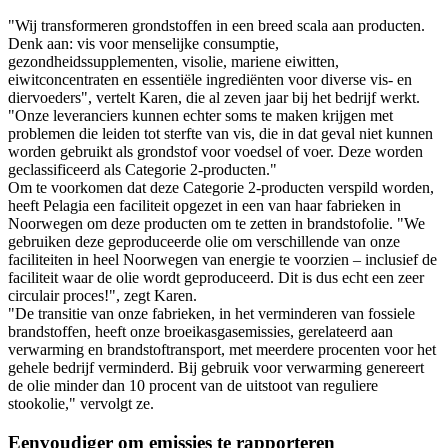
"Wij transformeren grondstoffen in een breed scala aan producten.
Denk aan: vis voor menselijke consumptie,
gezondheidssupplementen, visolie, mariene eiwitten,
eiwitconcentraten en essentiële ingrediënten voor diverse vis- en
diervoeders", vertelt Karen, die al zeven jaar bij het bedrijf werkt.
"Onze leveranciers kunnen echter soms te maken krijgen met
problemen die leiden tot sterfte van vis, die in dat geval niet kunnen
worden gebruikt als grondstof voor voedsel of voer. Deze worden
geclassificeerd als Categorie 2-producten."
Om te voorkomen dat deze Categorie 2-producten verspild worden,
heeft Pelagia een faciliteit opgezet in een van haar fabrieken in
Noorwegen om deze producten om te zetten in brandstofolie. "We
gebruiken deze geproduceerde olie om verschillende van onze
faciliteiten in heel Noorwegen van energie te voorzien – inclusief de
faciliteit waar de olie wordt geproduceerd. Dit is dus echt een zeer
circulair proces!", zegt Karen.
"De transitie van onze fabrieken, in het verminderen van fossiele
brandstoffen, heeft onze broeikasgasemissies, gerelateerd aan
verwarming en brandstoftransport, met meerdere procenten voor het
gehele bedrijf verminderd. Bij gebruik voor verwarming genereert
de olie minder dan 10 procent van de uitstoot van reguliere
stookolie," vervolgt ze.
Eenvoudiger om emissies te rapporteren