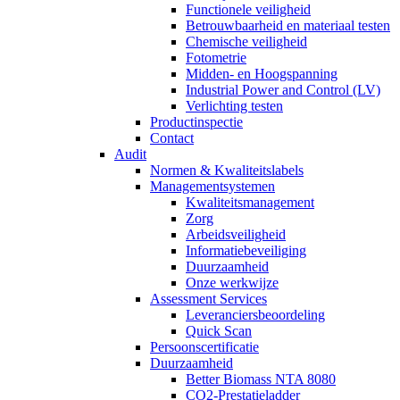
Functionele veiligheid
Betrouwbaarheid en materiaal testen
Chemische veiligheid
Fotometrie
Midden- en Hoogspanning
Industrial Power and Control (LV)
Verlichting testen
Productinspectie
Contact
Audit
Normen & Kwaliteitslabels
Managementsystemen
Kwaliteitsmanagement
Zorg
Arbeidsveiligheid
Informatiebeveiliging
Duurzaamheid
Onze werkwijze
Assessment Services
Leveranciersbeoordeling
Quick Scan
Persoonscertificatie
Duurzaamheid
Better Biomass NTA 8080
CO2-Prestatieladder