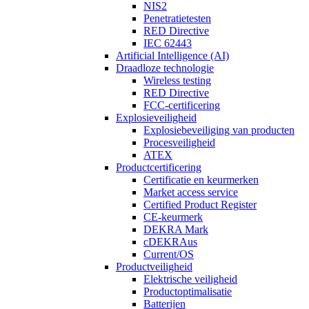
NIS2
Penetratietesten
RED Directive
IEC 62443
Artificial Intelligence (AI)
Draadloze technologie
Wireless testing
RED Directive
FCC-certificering
Explosieveiligheid
Explosiebeveiliging van producten
Procesveiligheid
ATEX
Productcertificering
Certificatie en keurmerken
Market access service
Certified Product Register
CE-keurmerk
DEKRA Mark
cDEKRAus
Current/OS
Productveiligheid
Elektrische veiligheid
Productoptimalisatie
Batterijen