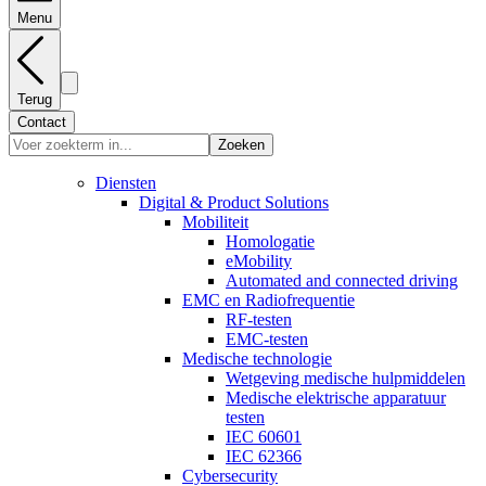
Menu
Terug
Contact
Zoeken
Diensten
Digital & Product Solutions
Mobiliteit
Homologatie
eMobility
Automated and connected driving
EMC en Radiofrequentie
RF-testen
EMC-testen
Medische technologie
Wetgeving medische hulpmiddelen
Medische elektrische apparatuur
testen
IEC 60601
IEC 62366
Cybersecurity