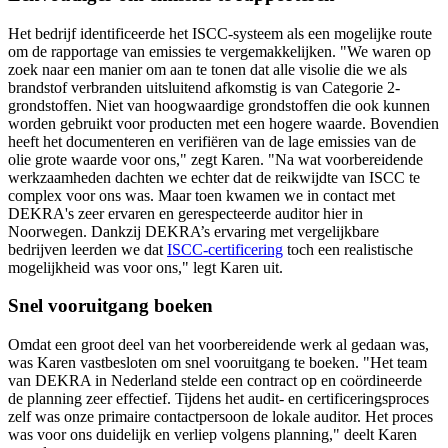
Het bedrijf identificeerde het ISCC-systeem als een mogelijke route
om de rapportage van emissies te vergemakkelijken. "We waren op
zoek naar een manier om aan te tonen dat alle visolie die we als
brandstof verbranden uitsluitend afkomstig is van Categorie 2-
grondstoffen. Niet van hoogwaardige grondstoffen die ook kunnen
worden gebruikt voor producten met een hogere waarde. Bovendien
heeft het documenteren en verifiëren van de lage emissies van de
olie grote waarde voor ons," zegt Karen. "Na wat voorbereidende
werkzaamheden dachten we echter dat de reikwijdte van ISCC te
complex voor ons was. Maar toen kwamen we in contact met
DEKRA's zeer ervaren en gerespecteerde auditor hier in
Noorwegen. Dankzij DEKRA’s ervaring met vergelijkbare
bedrijven leerden we dat
ISCC-certificering
toch een realistische
mogelijkheid was voor ons," legt Karen uit.
Snel vooruitgang boeken
Omdat een groot deel van het voorbereidende werk al gedaan was,
was Karen vastbesloten om snel vooruitgang te boeken. "Het team
van DEKRA in Nederland stelde een contract op en coördineerde
de planning zeer effectief. Tijdens het audit- en certificeringsproces
zelf was onze primaire contactpersoon de lokale auditor. Het proces
was voor ons duidelijk en verliep volgens planning," deelt Karen