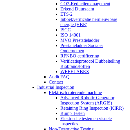
CO2-Reductiemanagement
Erkend Duurzaam
ETS-2
Inboekverificatie hernieuwbare
energie (HBE)
ISCC
ISO 14001
MVO Prestatieladder
Prestatieladder Socialer
Ondernemen
RFNBO certificering
Verificatieprotocol Dubbeltelling
Biobrandstoffen
WEEELABEX
Audit FAQ
Contact
Industrial Inspection
Elektrisch roterende machine
Advanced Robotic Generator
Inspection System (ARGIS)
Retaining Ring Inspection (KIRR)
Bump Testen
Elektrische testen en visuele
inspecties
Non-Destructive Testing