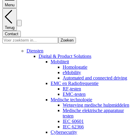
Menu
Terug
Contact
Zoeken
Diensten
Digital & Product Solutions
Mobiliteit
Homologatie
eMobility
Automated and connected driving
EMC en Radiofrequentie
RF-testen
EMC-testen
Medische technologie
Wetgeving medische hulpmiddelen
Medische elektrische apparatuur
testen
IEC 60601
IEC 62366
Cybersecurity