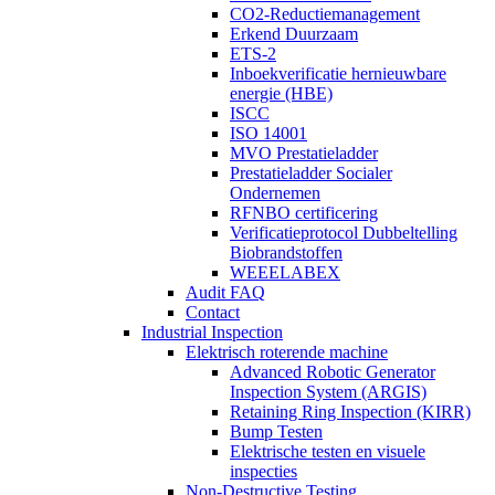
CO2-Reductiemanagement
Erkend Duurzaam
ETS-2
Inboekverificatie hernieuwbare
energie (HBE)
ISCC
ISO 14001
MVO Prestatieladder
Prestatieladder Socialer
Ondernemen
RFNBO certificering
Verificatieprotocol Dubbeltelling
Biobrandstoffen
WEEELABEX
Audit FAQ
Contact
Industrial Inspection
Elektrisch roterende machine
Advanced Robotic Generator
Inspection System (ARGIS)
Retaining Ring Inspection (KIRR)
Bump Testen
Elektrische testen en visuele
inspecties
Non-Destructive Testing