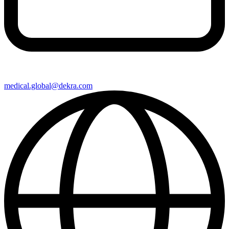
medical​.global@​dekra.com