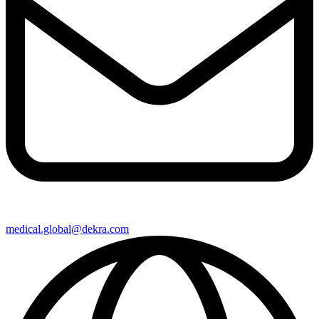
medical​.global@​dekra.com