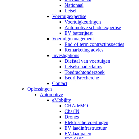
Nationaal
Letsel
Voertuigexpertise
Voertuigkeuringen
Automotive schade expertise
EV batterijtest
Voertuigmanagement
End-of-term contractinspecties
Remarketing advies
Investigations
Diefstal van voertuigen
Letselschadeclaims
Toedrachtonderzoek
Bedrijfsrecherche
Contact
Oplossingen
Automotive
eMobility
CHAdeMO
CharIN
Drones
Elektrische voertuigen
EV laadinfrastructuur
EV-laadpalen