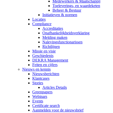
Medewerkers & Maatschappij
Toeleverings- en waardeketen
Beheer & Bestuur
Initiatieven & normen
Locaties
Compliance
Accreditaties
Onafhankelijkheidsverklaring
Melding maken
Nalevingsfunctionarissen
Richtlijnen
Missie en visie
Geschiedenis
DEKRA Management
Feiten en cijfers
Nieuws en kennis
Nieuwsberichten
Klantcases
Stories
Articles Details
Greenpapers
Webinars
Events
Certificate search
Aanmelden voor de nieuwsbrief