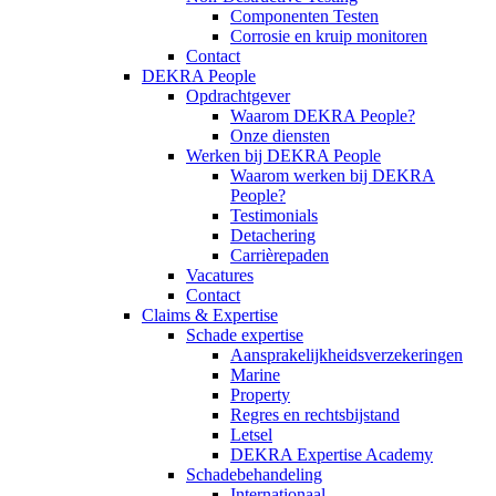
Componenten Testen
Corrosie en kruip monitoren
Contact
DEKRA People
Opdrachtgever
Waarom DEKRA People?
Onze diensten
Werken bij DEKRA People
Waarom werken bij DEKRA
People?
Testimonials
Detachering
Carrièrepaden
Vacatures
Contact
Claims & Expertise
Schade expertise
Aansprakelijkheidsverzekeringen
Marine
Property
Regres en rechtsbijstand
Letsel
DEKRA Expertise Academy
Schadebehandeling
Internationaal