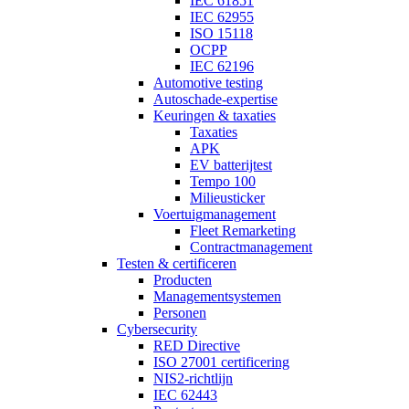
IEC 61851
IEC 62955
ISO 15118
OCPP
IEC 62196
Automotive testing
Autoschade-expertise
Keuringen & taxaties
Taxaties
APK
EV batterijtest
Tempo 100
Milieusticker
Voertuigmanagement
Fleet Remarketing
Contractmanagement
Testen & certificeren
Producten
Managementsystemen
Personen
Cybersecurity
RED Directive
ISO 27001 certificering
NIS2-richtlijn
IEC 62443