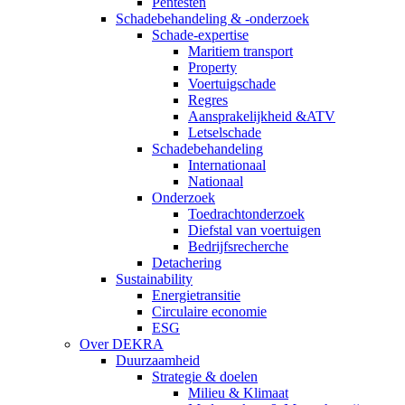
Pentesten
Schadebehandeling & -onderzoek
Schade-expertise
Maritiem transport
Property
Voertuigschade
Regres
Aansprakelijkheid &ATV
Letselschade
Schadebehandeling
Internationaal
Nationaal
Onderzoek
Toedrachtonderzoek
Diefstal van voertuigen
Bedrijfsrecherche
Detachering
Sustainability
Energietransitie
Circulaire economie
ESG
Over DEKRA
Duurzaamheid
Strategie & doelen
Milieu & Klimaat