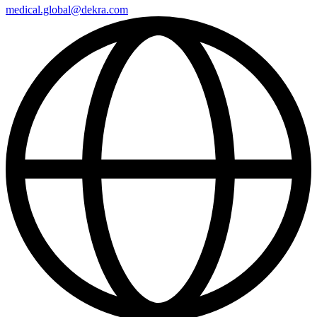
medical​.global@​dekra.com