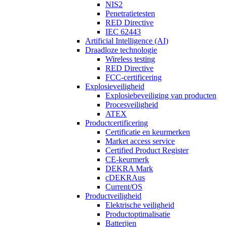
NIS2
Penetratietesten
RED Directive
IEC 62443
Artificial Intelligence (AI)
Draadloze technologie
Wireless testing
RED Directive
FCC-certificering
Explosieveiligheid
Explosiebeveiliging van producten
Procesveiligheid
ATEX
Productcertificering
Certificatie en keurmerken
Market access service
Certified Product Register
CE-keurmerk
DEKRA Mark
cDEKRAus
Current/OS
Productveiligheid
Elektrische veiligheid
Productoptimalisatie
Batterijen