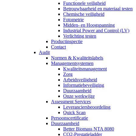
Functionele veiligheid
Betrouwbaarheid en materiaal testen
Chemische veiligheid
Fotometrie
Midden- en Hoogspanning
Industrial Power and Control (LV)
Verlichting testen
Productinspectie
Contact
Audit
Normen & Kwaliteitslabels
Managementsystemen
Kwaliteitsmanagement
Zorg
Arbeidsveiligheid
Informatiebeveiliging
Duurzaamheid
Onze werkwijze
Assessment Services
Leveranciersbeoordeling
Quick Scan
Persoonscertificatie
Duurzaamheid
Better Biomass NTA 8080
CO2-Prestatieladder