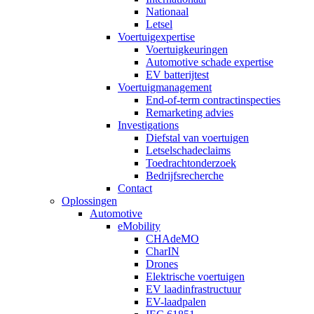
Nationaal
Letsel
Voertuigexpertise
Voertuigkeuringen
Automotive schade expertise
EV batterijtest
Voertuigmanagement
End-of-term contractinspecties
Remarketing advies
Investigations
Diefstal van voertuigen
Letselschadeclaims
Toedrachtonderzoek
Bedrijfsrecherche
Contact
Oplossingen
Automotive
eMobility
CHAdeMO
CharIN
Drones
Elektrische voertuigen
EV laadinfrastructuur
EV-laadpalen