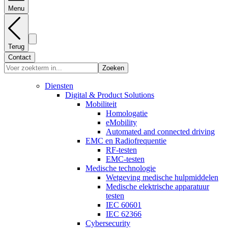
Menu
Terug
Contact
Zoeken
Diensten
Digital & Product Solutions
Mobiliteit
Homologatie
eMobility
Automated and connected driving
EMC en Radiofrequentie
RF-testen
EMC-testen
Medische technologie
Wetgeving medische hulpmiddelen
Medische elektrische apparatuur
testen
IEC 60601
IEC 62366
Cybersecurity