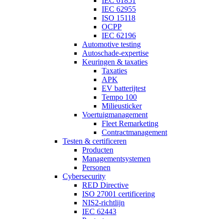
IEC 61851
IEC 62955
ISO 15118
OCPP
IEC 62196
Automotive testing
Autoschade-expertise
Keuringen & taxaties
Taxaties
APK
EV batterijtest
Tempo 100
Milieusticker
Voertuigmanagement
Fleet Remarketing
Contractmanagement
Testen & certificeren
Producten
Managementsystemen
Personen
Cybersecurity
RED Directive
ISO 27001 certificering
NIS2-richtlijn
IEC 62443