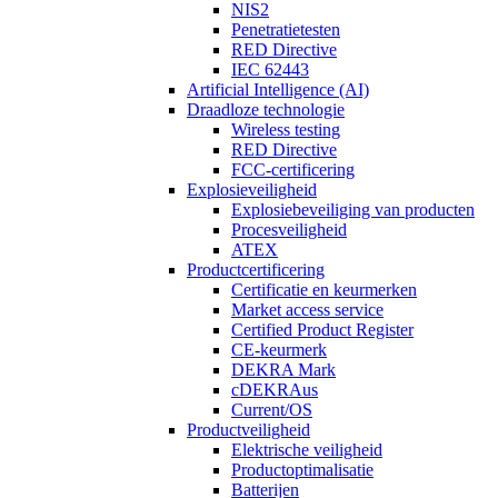
NIS2
Penetratietesten
RED Directive
IEC 62443
Artificial Intelligence (AI)
Draadloze technologie
Wireless testing
RED Directive
FCC-certificering
Explosieveiligheid
Explosiebeveiliging van producten
Procesveiligheid
ATEX
Productcertificering
Certificatie en keurmerken
Market access service
Certified Product Register
CE-keurmerk
DEKRA Mark
cDEKRAus
Current/OS
Productveiligheid
Elektrische veiligheid
Productoptimalisatie
Batterijen