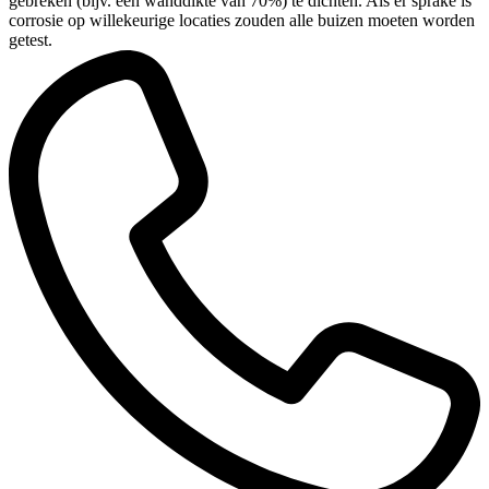
gebreken (bijv. een wanddikte van 70%) te dichten. Als er sprake is
corrosie op willekeurige locaties zouden alle buizen moeten worden
getest.