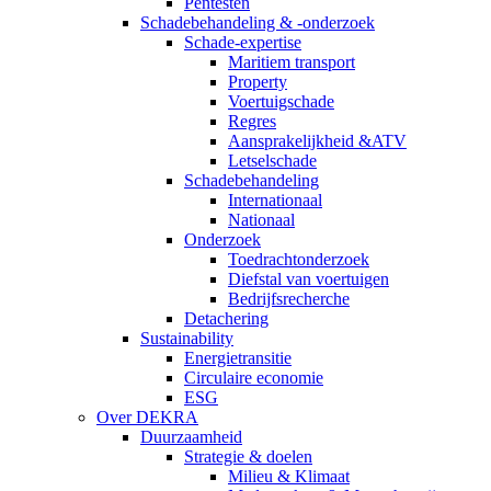
Pentesten
Schadebehandeling & -onderzoek
Schade-expertise
Maritiem transport
Property
Voertuigschade
Regres
Aansprakelijkheid &ATV
Letselschade
Schadebehandeling
Internationaal
Nationaal
Onderzoek
Toedrachtonderzoek
Diefstal van voertuigen
Bedrijfsrecherche
Detachering
Sustainability
Energietransitie
Circulaire economie
ESG
Over DEKRA
Duurzaamheid
Strategie & doelen
Milieu & Klimaat