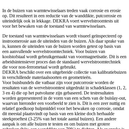
In de buizen van warmtewisselaars treden vaak corrosie en erosie
op. Dit resulteert in een reductie van de wanddikte, putcorrosie en
uiteindelijk ook in lekkage. DEKRA voert wervelstroomtests uit
voor het bewaken van de toestand van warmtewisselaars.
De toestand van warmtewisselaars wordt visueel geïnspecteerd op
instroomerosie aan de uiteinden van de buizen. Als daar sprake van
is, kunnen de uiteinden van de buizen worden getest op basis van
een aanvullende wervelstroomtechniek. Voor buizen van
koolstofstaal wordt gebruikgemaakt van voormagnetisatie. Dit is een
arbeidsintensiever proces dan de standaard wervelstroomtechniek
die voor non-ferrometaal wordt gebruikt.
DEKRA beschikt over een uitgebreide collectie van kalibratiebuizen
in verschillende materiaalsoorten en geometrieën.
Voor buisbundels die vatbaar zijn voor putcorrosie worden de
resultaten van de wervelstroomtest uitgedrukt in schadeklassen (1, 2,
3 en 4) die op het putvolume zijn gebaseerd. De testresultaten
worden gepresenteerd in de vorm van een schets van de buislay-out,
waarvan hieronder een voorbeeld te zien is. Dit is een zeer nuttig en
relatief goedkoop hulpmiddel voor het bewaken op corrosie, omdat
dit meestal plaatsvindt op basis van een kleine doch herhaalde
steekproeftest (3-25% van het totale aantal buizen). Een andere
aanpak is om alle buizen te testen en om buizen met grotere