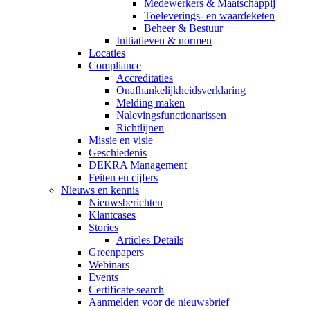
Medewerkers & Maatschappij
Toeleverings- en waardeketen
Beheer & Bestuur
Initiatieven & normen
Locaties
Compliance
Accreditaties
Onafhankelijkheidsverklaring
Melding maken
Nalevingsfunctionarissen
Richtlijnen
Missie en visie
Geschiedenis
DEKRA Management
Feiten en cijfers
Nieuws en kennis
Nieuwsberichten
Klantcases
Stories
Articles Details
Greenpapers
Webinars
Events
Certificate search
Aanmelden voor de nieuwsbrief