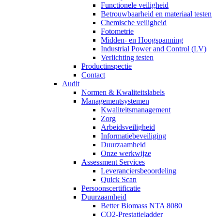
Functionele veiligheid
Betrouwbaarheid en materiaal testen
Chemische veiligheid
Fotometrie
Midden- en Hoogspanning
Industrial Power and Control (LV)
Verlichting testen
Productinspectie
Contact
Audit
Normen & Kwaliteitslabels
Managementsystemen
Kwaliteitsmanagement
Zorg
Arbeidsveiligheid
Informatiebeveiliging
Duurzaamheid
Onze werkwijze
Assessment Services
Leveranciersbeoordeling
Quick Scan
Persoonscertificatie
Duurzaamheid
Better Biomass NTA 8080
CO2-Prestatieladder