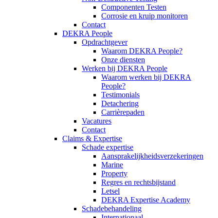
Componenten Testen
Corrosie en kruip monitoren
Contact
DEKRA People
Opdrachtgever
Waarom DEKRA People?
Onze diensten
Werken bij DEKRA People
Waarom werken bij DEKRA
People?
Testimonials
Detachering
Carrièrepaden
Vacatures
Contact
Claims & Expertise
Schade expertise
Aansprakelijkheidsverzekeringen
Marine
Property
Regres en rechtsbijstand
Letsel
DEKRA Expertise Academy
Schadebehandeling
Internationaal