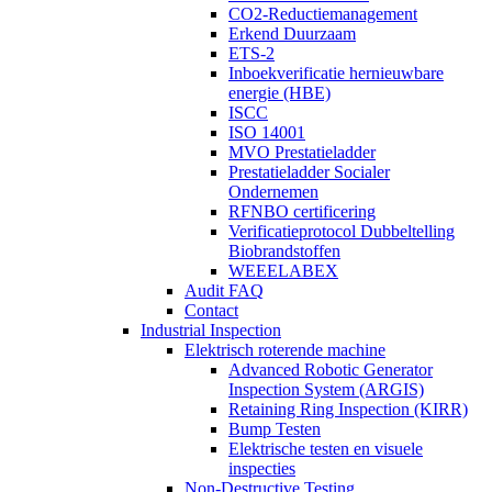
CO2-Reductiemanagement
Erkend Duurzaam
ETS-2
Inboekverificatie hernieuwbare
energie (HBE)
ISCC
ISO 14001
MVO Prestatieladder
Prestatieladder Socialer
Ondernemen
RFNBO certificering
Verificatieprotocol Dubbeltelling
Biobrandstoffen
WEEELABEX
Audit FAQ
Contact
Industrial Inspection
Elektrisch roterende machine
Advanced Robotic Generator
Inspection System (ARGIS)
Retaining Ring Inspection (KIRR)
Bump Testen
Elektrische testen en visuele
inspecties
Non-Destructive Testing