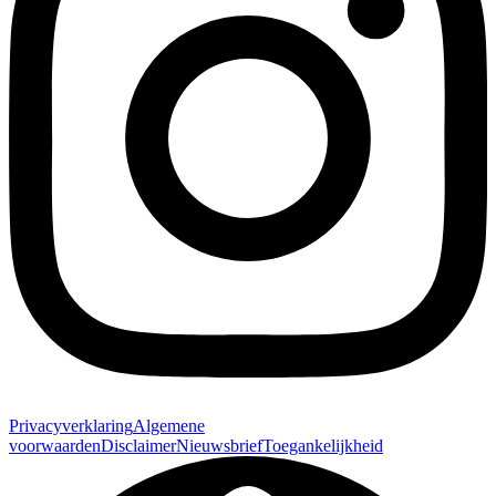
Privacyverklaring
Algemene
voorwaarden
Disclaimer
Nieuwsbrief
Toegankelijkheid