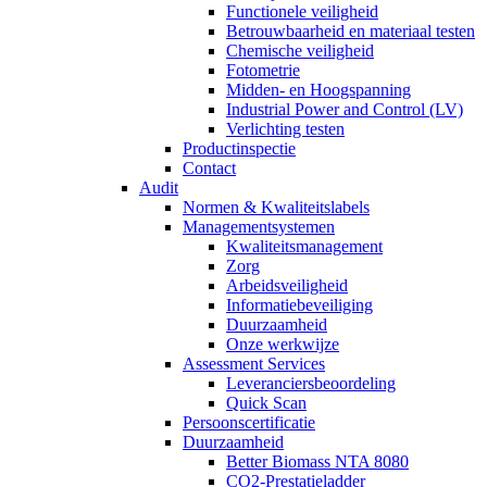
Functionele veiligheid
Betrouwbaarheid en materiaal testen
Chemische veiligheid
Fotometrie
Midden- en Hoogspanning
Industrial Power and Control (LV)
Verlichting testen
Productinspectie
Contact
Audit
Normen & Kwaliteitslabels
Managementsystemen
Kwaliteitsmanagement
Zorg
Arbeidsveiligheid
Informatiebeveiliging
Duurzaamheid
Onze werkwijze
Assessment Services
Leveranciersbeoordeling
Quick Scan
Persoonscertificatie
Duurzaamheid
Better Biomass NTA 8080
CO2-Prestatieladder