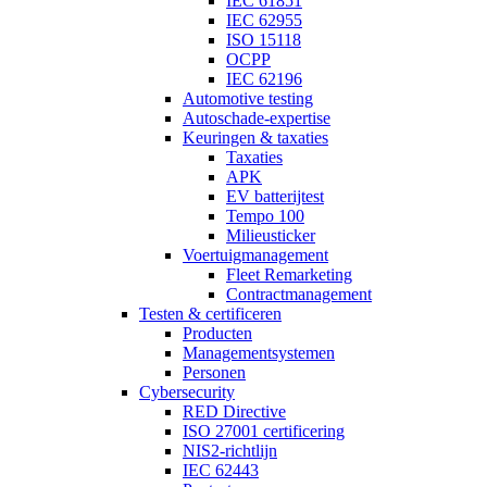
IEC 61851
IEC 62955
ISO 15118
OCPP
IEC 62196
Automotive testing
Autoschade-expertise
Keuringen & taxaties
Taxaties
APK
EV batterijtest
Tempo 100
Milieusticker
Voertuigmanagement
Fleet Remarketing
Contractmanagement
Testen & certificeren
Producten
Managementsystemen
Personen
Cybersecurity
RED Directive
ISO 27001 certificering
NIS2-richtlijn
IEC 62443