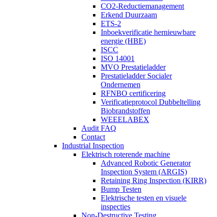
CO2-Reductiemanagement
Erkend Duurzaam
ETS-2
Inboekverificatie hernieuwbare
energie (HBE)
ISCC
ISO 14001
MVO Prestatieladder
Prestatieladder Socialer
Ondernemen
RFNBO certificering
Verificatieprotocol Dubbeltelling
Biobrandstoffen
WEEELABEX
Audit FAQ
Contact
Industrial Inspection
Elektrisch roterende machine
Advanced Robotic Generator
Inspection System (ARGIS)
Retaining Ring Inspection (KIRR)
Bump Testen
Elektrische testen en visuele
inspecties
Non-Destructive Testing