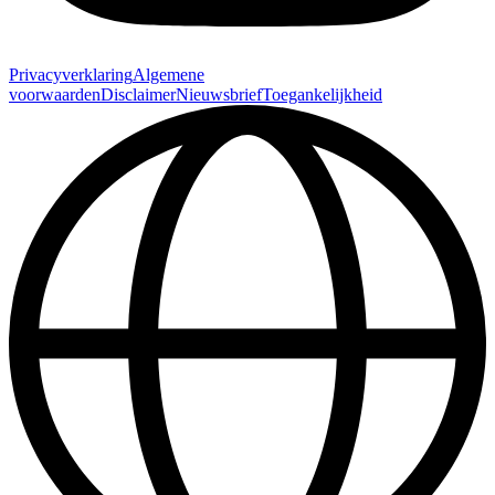
Privacyverklaring
Algemene
voorwaarden
Disclaimer
Nieuwsbrief
Toegankelijkheid