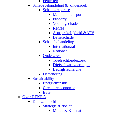
Pentesten
Schadebehandeling & -onderzoek
Schade-expertise
Maritiem transport
Property
Voertuigschade
Regres
Aansprakelijkheid &ATV
Letselschade
Schadebehandeling
Internationaal
Nationaal
Onderzoek
Toedrachtonderzoek
Diefstal van voertuigen
Bedrijfsrecherche
Detachering
Sustainability
Energietransitie
Circulaire economie
ESG
Over DEKRA
Duurzaamheid
Strategie & doelen
Milieu & Klimaat