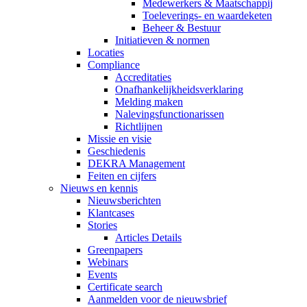
Medewerkers & Maatschappij
Toeleverings- en waardeketen
Beheer & Bestuur
Initiatieven & normen
Locaties
Compliance
Accreditaties
Onafhankelijkheidsverklaring
Melding maken
Nalevingsfunctionarissen
Richtlijnen
Missie en visie
Geschiedenis
DEKRA Management
Feiten en cijfers
Nieuws en kennis
Nieuwsberichten
Klantcases
Stories
Articles Details
Greenpapers
Webinars
Events
Certificate search
Aanmelden voor de nieuwsbrief