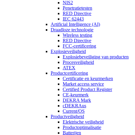
NIS2
Penetratietesten
RED Directive
IEC 62443
Artificial Intelligence (AI)
Draadloze technologie
Wireless testing
RED Directive
FCC-certificering
Explosieveiligheid
Explosiebeveiliging van producten
Procesveiligheid
ATEX
Productcertificering
Certificatie en keurmerken
Market access service
Certified Product Register
CE-keurmerk
DEKRA Mark
cDEKRAus
Current/OS
Productveiligheid
Elektrische veiligheid
Productoptimalisatie
Batterijen