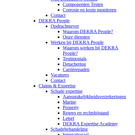
Componenten Testen
Corrosie en kruip monitoren
Contact
DEKRA People
Opdrachtgever
Waarom DEKRA People?
Onze diensten
Werken bij DEKRA People
Waarom werken bij DEKRA
People?
Testimonials
Detachering
Carrièrepaden
Vacatures
Contact
Claims & Expertise
Schade expertise
Aansprakelijkheidsverzekeringen
Marine
Property
Regres en rechtsbijstand
Letsel
DEKRA Expertise Academy
Schadebehandeling
Internationaal