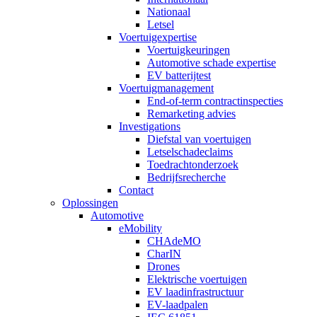
Nationaal
Letsel
Voertuigexpertise
Voertuigkeuringen
Automotive schade expertise
EV batterijtest
Voertuigmanagement
End-of-term contractinspecties
Remarketing advies
Investigations
Diefstal van voertuigen
Letselschadeclaims
Toedrachtonderzoek
Bedrijfsrecherche
Contact
Oplossingen
Automotive
eMobility
CHAdeMO
CharIN
Drones
Elektrische voertuigen
EV laadinfrastructuur
EV-laadpalen