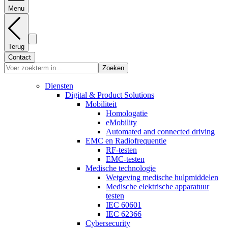
Menu
Terug
Contact
Zoeken
Diensten
Digital & Product Solutions
Mobiliteit
Homologatie
eMobility
Automated and connected driving
EMC en Radiofrequentie
RF-testen
EMC-testen
Medische technologie
Wetgeving medische hulpmiddelen
Medische elektrische apparatuur
testen
IEC 60601
IEC 62366
Cybersecurity