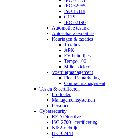
IEC 61851
IEC 62955
ISO 15118
OCPP
IEC 62196
Automotive testing
Autoschade-expertise
Keuringen & taxaties
Taxaties
APK
EV batterijtest
Tempo 100
Milieusticker
Voertuigmanagement
Fleet Remarketing
Contractmanagement
Testen & certificeren
Producten
Managementsystemen
Personen
Cybersecurity
RED Directive
ISO 27001 certificering
NIS2-richtlijn
IEC 62443