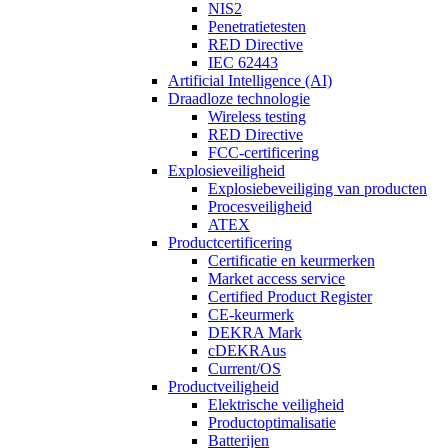
NIS2
Penetratietesten
RED Directive
IEC 62443
Artificial Intelligence (AI)
Draadloze technologie
Wireless testing
RED Directive
FCC-certificering
Explosieveiligheid
Explosiebeveiliging van producten
Procesveiligheid
ATEX
Productcertificering
Certificatie en keurmerken
Market access service
Certified Product Register
CE-keurmerk
DEKRA Mark
cDEKRAus
Current/OS
Productveiligheid
Elektrische veiligheid
Productoptimalisatie
Batterijen