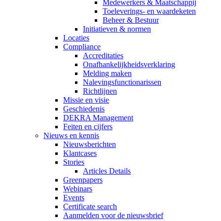
Medewerkers & Maatschappij
Toeleverings- en waardeketen
Beheer & Bestuur
Initiatieven & normen
Locaties
Compliance
Accreditaties
Onafhankelijkheidsverklaring
Melding maken
Nalevingsfunctionarissen
Richtlijnen
Missie en visie
Geschiedenis
DEKRA Management
Feiten en cijfers
Nieuws en kennis
Nieuwsberichten
Klantcases
Stories
Articles Details
Greenpapers
Webinars
Events
Certificate search
Aanmelden voor de nieuwsbrief