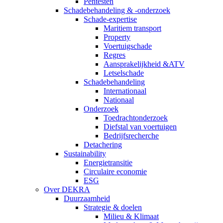
Pentesten
Schadebehandeling & -onderzoek
Schade-expertise
Maritiem transport
Property
Voertuigschade
Regres
Aansprakelijkheid &ATV
Letselschade
Schadebehandeling
Internationaal
Nationaal
Onderzoek
Toedrachtonderzoek
Diefstal van voertuigen
Bedrijfsrecherche
Detachering
Sustainability
Energietransitie
Circulaire economie
ESG
Over DEKRA
Duurzaamheid
Strategie & doelen
Milieu & Klimaat