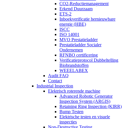
CO2-Reductiemanagement
Erkend Duurzaam
ETS-2
Inboekverificatie hernieuwbare
energie (HBE)
ISCC
ISO 14001
MVO Prestatieladder
Prestatieladder Socialer
Ondernemen
RFNBO certificering
Verificatieprotocol Dubbeltelling
Biobrandstoffen
WEEELABEX
Audit FAQ
Contact
Industrial Inspection
Elektrisch roterende machine
Advanced Robotic Generator
Inspection System (ARGIS)
Retaining Ring Inspection (KIRR)
Bump Testen
Elektrische testen en visuele
inspecties
Non-Destructive Testing