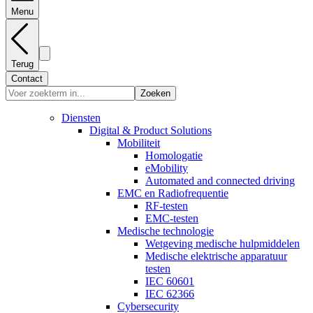
Menu
Terug
Contact
Zoeken
Diensten
Digital & Product Solutions
Mobiliteit
Homologatie
eMobility
Automated and connected driving
EMC en Radiofrequentie
RF-testen
EMC-testen
Medische technologie
Wetgeving medische hulpmiddelen
Medische elektrische apparatuur
testen
IEC 60601
IEC 62366
Cybersecurity