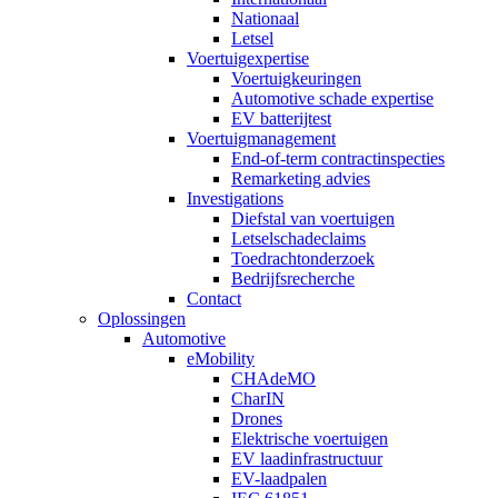
Nationaal
Letsel
Voertuigexpertise
Voertuigkeuringen
Automotive schade expertise
EV batterijtest
Voertuigmanagement
End-of-term contractinspecties
Remarketing advies
Investigations
Diefstal van voertuigen
Letselschadeclaims
Toedrachtonderzoek
Bedrijfsrecherche
Contact
Oplossingen
Automotive
eMobility
CHAdeMO
CharIN
Drones
Elektrische voertuigen
EV laadinfrastructuur
EV-laadpalen