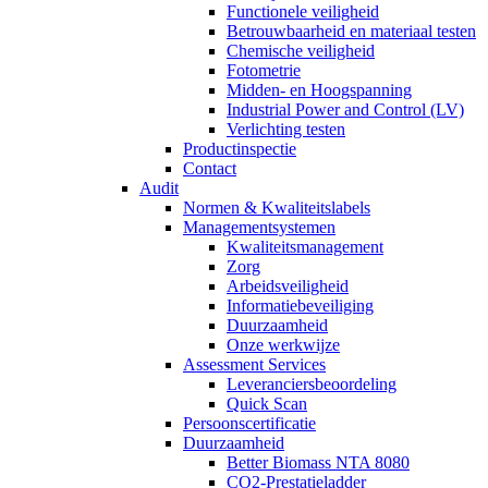
Functionele veiligheid
Betrouwbaarheid en materiaal testen
Chemische veiligheid
Fotometrie
Midden- en Hoogspanning
Industrial Power and Control (LV)
Verlichting testen
Productinspectie
Contact
Audit
Normen & Kwaliteitslabels
Managementsystemen
Kwaliteitsmanagement
Zorg
Arbeidsveiligheid
Informatiebeveiliging
Duurzaamheid
Onze werkwijze
Assessment Services
Leveranciersbeoordeling
Quick Scan
Persoonscertificatie
Duurzaamheid
Better Biomass NTA 8080
CO2-Prestatieladder