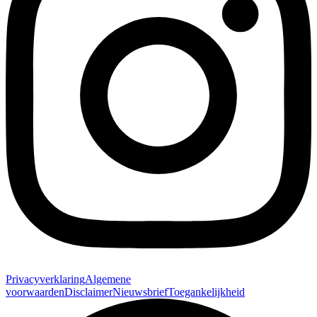
Privacyverklaring
Algemene
voorwaarden
Disclaimer
Nieuwsbrief
Toegankelijkheid