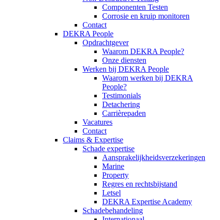
Componenten Testen
Corrosie en kruip monitoren
Contact
DEKRA People
Opdrachtgever
Waarom DEKRA People?
Onze diensten
Werken bij DEKRA People
Waarom werken bij DEKRA
People?
Testimonials
Detachering
Carrièrepaden
Vacatures
Contact
Claims & Expertise
Schade expertise
Aansprakelijkheidsverzekeringen
Marine
Property
Regres en rechtsbijstand
Letsel
DEKRA Expertise Academy
Schadebehandeling
Internationaal