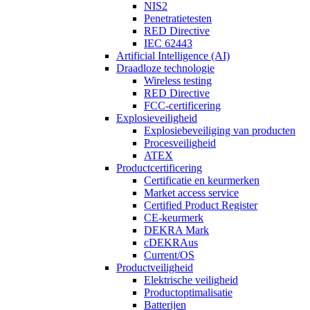
NIS2
Penetratietesten
RED Directive
IEC 62443
Artificial Intelligence (AI)
Draadloze technologie
Wireless testing
RED Directive
FCC-certificering
Explosieveiligheid
Explosiebeveiliging van producten
Procesveiligheid
ATEX
Productcertificering
Certificatie en keurmerken
Market access service
Certified Product Register
CE-keurmerk
DEKRA Mark
cDEKRAus
Current/OS
Productveiligheid
Elektrische veiligheid
Productoptimalisatie
Batterijen