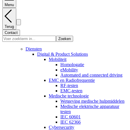
Menu
Terug
Contact
Zoeken
Diensten
Digital & Product Solutions
Mobiliteit
Homologatie
eMobility
Automated and connected driving
EMC en Radiofrequentie
RF-testen
EMC-testen
Medische technologie
Wetgeving medische hulpmiddelen
Medische elektrische apparatuur
testen
IEC 60601
IEC 62366
Cybersecurity