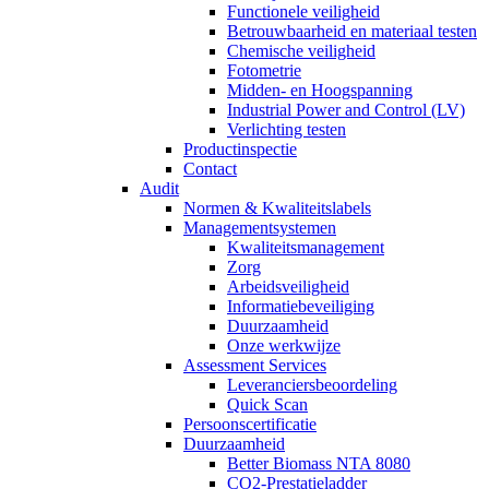
Functionele veiligheid
Betrouwbaarheid en materiaal testen
Chemische veiligheid
Fotometrie
Midden- en Hoogspanning
Industrial Power and Control (LV)
Verlichting testen
Productinspectie
Contact
Audit
Normen & Kwaliteitslabels
Managementsystemen
Kwaliteitsmanagement
Zorg
Arbeidsveiligheid
Informatiebeveiliging
Duurzaamheid
Onze werkwijze
Assessment Services
Leveranciersbeoordeling
Quick Scan
Persoonscertificatie
Duurzaamheid
Better Biomass NTA 8080
CO2-Prestatieladder