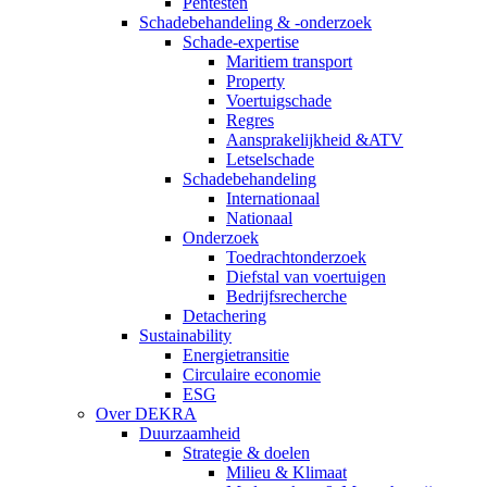
Pentesten
Schadebehandeling & -onderzoek
Schade-expertise
Maritiem transport
Property
Voertuigschade
Regres
Aansprakelijkheid &ATV
Letselschade
Schadebehandeling
Internationaal
Nationaal
Onderzoek
Toedrachtonderzoek
Diefstal van voertuigen
Bedrijfsrecherche
Detachering
Sustainability
Energietransitie
Circulaire economie
ESG
Over DEKRA
Duurzaamheid
Strategie & doelen
Milieu & Klimaat