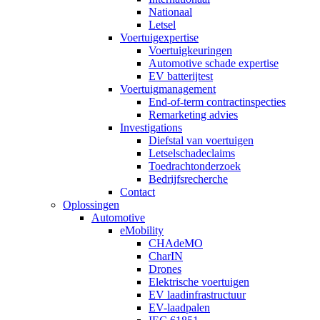
Nationaal
Letsel
Voertuigexpertise
Voertuigkeuringen
Automotive schade expertise
EV batterijtest
Voertuigmanagement
End-of-term contractinspecties
Remarketing advies
Investigations
Diefstal van voertuigen
Letselschadeclaims
Toedrachtonderzoek
Bedrijfsrecherche
Contact
Oplossingen
Automotive
eMobility
CHAdeMO
CharIN
Drones
Elektrische voertuigen
EV laadinfrastructuur
EV-laadpalen