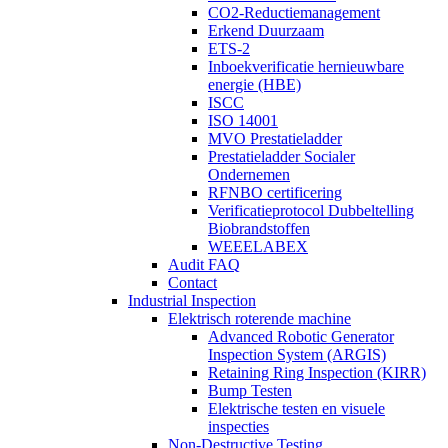
CO2-Reductiemanagement
Erkend Duurzaam
ETS-2
Inboekverificatie hernieuwbare
energie (HBE)
ISCC
ISO 14001
MVO Prestatieladder
Prestatieladder Socialer
Ondernemen
RFNBO certificering
Verificatieprotocol Dubbeltelling
Biobrandstoffen
WEEELABEX
Audit FAQ
Contact
Industrial Inspection
Elektrisch roterende machine
Advanced Robotic Generator
Inspection System (ARGIS)
Retaining Ring Inspection (KIRR)
Bump Testen
Elektrische testen en visuele
inspecties
Non-Destructive Testing