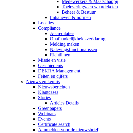
Medewerkers & Maatschappij
Toeleverings- en waardeketen
Beheer & Bestuur
Initiatieven & normen
Locaties
Compliance
Accreditaties
Onafhankelijkheidsverklaring
Melding maken
Nalevingsfunctionarissen
Richtlijnen
Missie en visie
Geschiedenis
DEKRA Management
Feiten en cijfers
Nieuws en kennis
Nieuwsberichten
Klantcases
Stories
Articles Details
Greenpapers
Webinars
Events
Certificate search
Aanmelden voor de nieuwsbrief