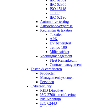
IEC 61851
IEC 62955
ISO 15118
OCPP
IEC 62196
Automotive testing
Autoschade-expertise
Keuringen & taxaties
Taxaties
APK
EV batterijtest
Tempo 100
Milieusticker
Voertuigmanagement
Fleet Remarketing
Contractmanagement
Testen & certificeren
Producten
Managementsystemen
Personen
Cybersecurity
RED Directive
ISO 27001 certificering
NIS2-richtlijn
IEC 62443