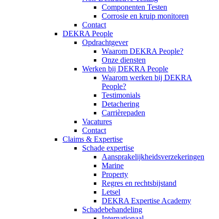
Componenten Testen
Corrosie en kruip monitoren
Contact
DEKRA People
Opdrachtgever
Waarom DEKRA People?
Onze diensten
Werken bij DEKRA People
Waarom werken bij DEKRA
People?
Testimonials
Detachering
Carrièrepaden
Vacatures
Contact
Claims & Expertise
Schade expertise
Aansprakelijkheidsverzekeringen
Marine
Property
Regres en rechtsbijstand
Letsel
DEKRA Expertise Academy
Schadebehandeling
Internationaal