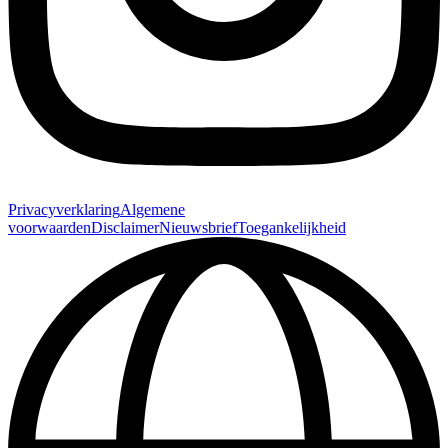
Privacyverklaring
Algemene
voorwaarden
Disclaimer
Nieuwsbrief
Toegankelijkheid